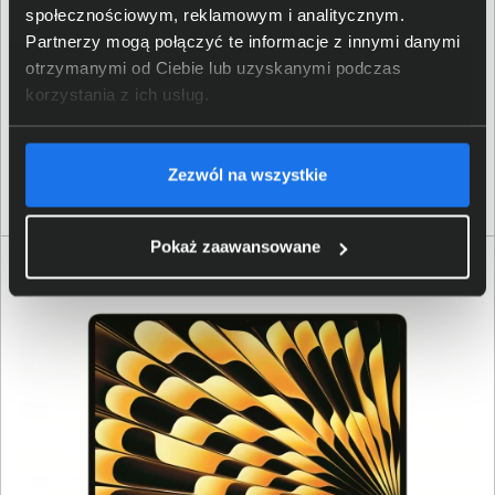
społecznościowym, reklamowym i analitycznym.
Laptop Apple MacBook Air 15 MDVU4ZE/A M5 10‑core
Partnerzy mogą połączyć te informacje z innymi danymi
CPU 10‑core GPU 15,3" 24GB 1000SSD Int MacOS Błękitny
otrzymanymi od Ciebie lub uzyskanymi podczas
korzystania z ich usług.
9 899,00 zł
Zezwól na wszystkie
netto: 8 047,97 zł
Pokaż zaawansowane
RATY 0%