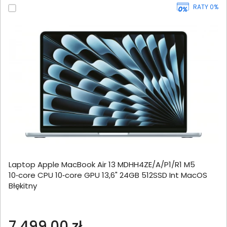
RATY 0%
Laptop Apple MacBook Air 13 MDHH4ZE/A/P1/R1 M5
10‑core CPU 10‑core GPU 13,6" 24GB 512SSD Int MacOS
Błękitny
7 499,00 zł