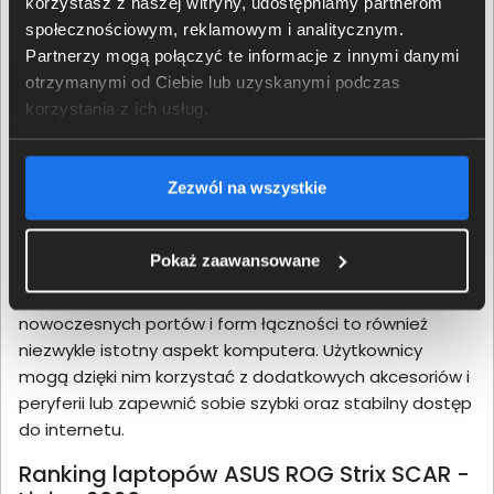
korzystasz z naszej witryny, udostępniamy partnerom
ASUS ROG Strix SCAR nie tylko imponuje wyjątkową
społecznościowym, reklamowym i analitycznym.
wydajnością, lecz także wprowadza innowacje
Partnerzy mogą połączyć te informacje z innymi danymi
technologiczne. Przenoszą one doświadczenia graczy
otrzymanymi od Ciebie lub uzyskanymi podczas
na zupełnie nowy poziom. Innowacyjny system
korzystania z ich usług.
chłodzenia to kluczowy element, który eliminuje obawy
związane z przegrzewaniem się sprzętu podczas
intensywnych sesji gamingowych. Dzięki
Zezwól na wszystkie
zaawansowanym technologiom chłodzenia, ASUS ROG
Strix SCAR jest w stanie utrzymać optymalną
temperaturę podzespołów. Przekłada się to na
Pokaż zaawansowane
stabilność działania podczas najbardziej
wymagających momentów rozgrywki. Obecność wielu
nowoczesnych portów i form łączności to również
niezwykle istotny aspekt komputera. Użytkownicy
mogą dzięki nim korzystać z dodatkowych akcesoriów i
peryferii lub zapewnić sobie szybki oraz stabilny dostęp
do internetu.
Ranking laptopów ASUS ROG Strix SCAR -