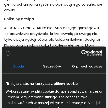
gier i uruchamiania systemu operacyjnego to zaledwie
chwila.
Unikalny design
ASUS ROG Strix SCAR to nie tylko potęga gamingowa.
To prawdziwe arcydzieło, które przyciąga uwagę nie
tylko swoją wydajnością, ale także unikalnym designem.
Klawiatura o niskim skoku to kolejny element, który
wynosi doświadczenia graczy na wyższy poziom.
Zapewnia ona nie tylko komfort użytkowania, ale także
precyzyjną kontrolę podczas intensywnych akcji w
Zgoda
Szczegóły
O plikach cookies
grach. Każde naciśnięcie klawisza jest odczuwalne, co
umożliwia graczom płynne oraz skuteczne działanie w
dowolnej sytuacji. Matowa obudowa nadaje laptopowi
Niniejsza strona korzysta z plików cookie
nie tylko elegancji, ale również charakteru, który
doskonale wpisuje się w estetykę świata gier.
Wykorzystujemy pliki cookie do spersonalizowania treści
i reklam, aby oferować funkcje społecznościowe i
Innowacje technologiczne na korzyść gracza
analizować ruch w naszej witrynie. Informacje o tym, jak