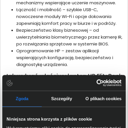
mechanizmy wspierające uczenie maszynowe.
Łączność i mobilność – szybkie USB-C,
nowoczesne moduły Wi-Fi i opcje dokowania
zapewniają komfort pracy w biurze i w podróży.
Bezpieczeństwo klasy biznesowej – od
uwierzytelniania biometrycznego przez kamerę IR,
po rozwiązania sprzętowe w systemie BIOS.
Oprogramowanie HP – zestaw aplikacji
wspierających konfigurację, bezpieczeństwo i
diagnostykę urządzenia.
Jak wybrać właściwy laptop HP EliteBook
Ultra?
Seria EliteBook Ultra rozwija klasyczną linię HP EliteBook,
oferując dodatkowe funkcje wspierane przez sztuczną
Zgoda
Szczegóły
O plikach cookies
inteligencję i optymalizację pod kątem produktywności:
Określ przeznaczenie – praca biurowa,
Niniejsza strona korzysta z plików cookie
prezentacje, wideokonferencje, czy może zadania
Wykorzystujemy pliki cookie do spersonalizowania treści