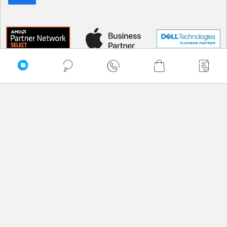
Sortuj
Domyślnie
Najtańsze
Najdroższe
A -> Z