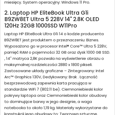
miesięcy. System operacyjny: Windows 11 Pro.
2. Laptop HP EliteBook Ultra G1i
B9ZW8ET Ultra 5 228V 14" 2.8K OLED
120Hz 32GB 1000SSD W11Pro
Laptop HP EliteBook Ultra G1i 14 o kodzie producenta
B9ZW8ET jest produktem o przeznaczeniu: Biznes.
Wyposażono go w procesor Intel® Core™ Ultra 5 228V,
pamięć RAM o pojemności 32 GB oraz dysk 1000 GB SSD.
, 14'' matryca 2,8K pozwala na wyświetlenie obrazu o
maksymalnej rozdzielczości 2880 x 1800 pikseli.
Zastosowane układy graficzne – Zintegrowany: Intel
Arc™ Graphics 130V, Dedykowany: Brak . Łączność
bezprzewodową zapewnia karta pracująca w
standardzie WiFi 7 (802.11 be). Ciemnoniebieski kolor
pokrywy laptopa oraz Ciemnoniebieski kolor obudowy
to dominujące barwy w jego designie, a waga
notebooka to około 1,19 kg. Materiały wykorzystane do
konstrukcji jego obudowy to: Tworzywa sztuczne.