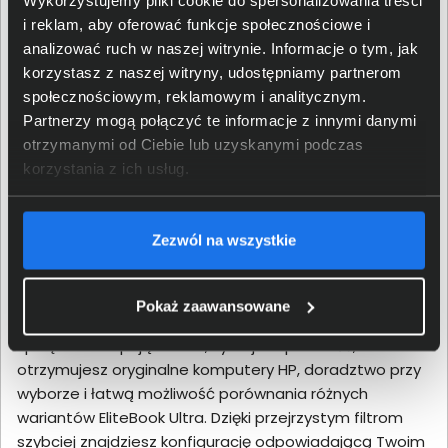
wymagające większej mocy obliczeniowej.
i reklam, aby oferować funkcje społecznościowe i
Sprawdź procesor i pamięć – układy Core™ Ultra i
analizować ruch w naszej witrynie. Informacje o tym, jak
odpowiednia ilość RAM to podstawa płynnego
korzystasz z naszej witryny, udostępniamy partnerom
działania.
społecznościowym, reklamowym i analitycznym.
Zadbaj o bezpieczeństwo – wybierz model z
Partnerzy mogą połączyć te informacje z innymi danymi
funkcjami biometrycznymi i pełnym zestawem
otrzymanymi od Ciebie lub uzyskanymi podczas
zabezpieczeń sprzętowych.
korzystania z ich usług.
Uwzględnij integrację z systemami –
kompatybilność z systemowi Windows, integracja
z narzędziami firmy oraz obsługa aplikacji HP to
Zezwól na wszystkie
istotne elementy.
Dlaczego Delkom.pl?
Pokaż zaawansowane
Delkom.pl to sklep specjalizujący się w profesjonalnym
sprzęcie IT. Kupując u nas, zyskujesz pewność, że
otrzymujesz oryginalne komputery HP, doradztwo przy
wyborze i łatwą możliwość porównania różnych
wariantów EliteBook Ultra. Dzięki przejrzystym filtrom
szybciej znajdziesz konfigurację odpowiadającą Twoim