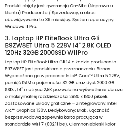
Produkt objęty jest gwarancją On-Site (Naprawa u
klienta) Producenta / Sprzedawcy, a okres
obowiązywania to 36 miesięcy. System operacyjny:
Windows 11 Pro.
3. Laptop HP EliteBook Ultra G1i
B9ZW8ET Ultra 5 228V 14" 2.8K OLED
120Hz 32GB 2000SSD W11Pro
Laptop HP EliteBook Ultra G1i 14 o kodzie producenta
B9ZW8ET jest produktem o przeznaczeniu: Biznes.
Wyposażono go w procesor Intel® Core™ Ultra 5 228V,
pamięć RAM o pojemności 32 GB oraz dysk 2000 GB
SSD. , 14'' matryca 2,8K pozwala na wyświetlenie obrazu
o maksymalnej rozdzielczości 2880 x 1800 pikseli.
Zastosowane układy graficzne – Zintegrowany: Intel
Arc™ Graphics 130V, Dedykowany: Brak . Łączność
bezprzewodową zapewnia karta pracująca w
standardzie WiFi 7 (802.11 be). Ciemnoniebieski kolor