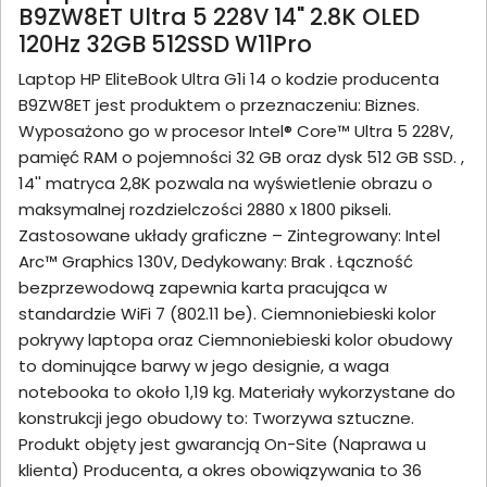
B9ZW8ET Ultra 5 228V 14" 2.8K OLED
120Hz 32GB 512SSD W11Pro
Laptop HP EliteBook Ultra G1i 14 o kodzie producenta
B9ZW8ET jest produktem o przeznaczeniu: Biznes.
Wyposażono go w procesor Intel® Core™ Ultra 5 228V,
pamięć RAM o pojemności 32 GB oraz dysk 512 GB SSD. ,
14'' matryca 2,8K pozwala na wyświetlenie obrazu o
maksymalnej rozdzielczości 2880 x 1800 pikseli.
Zastosowane układy graficzne – Zintegrowany: Intel
Arc™ Graphics 130V, Dedykowany: Brak . Łączność
bezprzewodową zapewnia karta pracująca w
standardzie WiFi 7 (802.11 be). Ciemnoniebieski kolor
pokrywy laptopa oraz Ciemnoniebieski kolor obudowy
to dominujące barwy w jego designie, a waga
notebooka to około 1,19 kg. Materiały wykorzystane do
konstrukcji jego obudowy to: Tworzywa sztuczne.
Produkt objęty jest gwarancją On-Site (Naprawa u
klienta) Producenta, a okres obowiązywania to 36