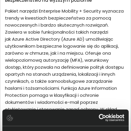
Bezpieczeństwo na wyższym poziomie
Pakiet narzędzi Enterprise Mobility + Security wyznacza
trendy w kwestiach bezpieczeństwa za pomocą
nowoczesnych i bardzo skutecznych rozwiązań.
Zawiera w sobie funkcjonalności takich narzędzi
jak Azure Active Directory (Azure AD) umożliwiając
użytkownikom bezpieczne logowanie się do aplikacji,
zarówno w chmurze, jak i na miejscu. Oferuje ona
wielopoziomową autoryzację (MFA), warunkowy
dostęp, który pozwala na definiowanie polityk dostępu
opartych na stanach urządzenia, lokalizacji i innych
czynnikach, a także samoobsługowe zarządzanie
hasłami i tożsamościami. Funkcja Azure Information
Protection pomaga w klasyfikacji i ochronie
dokumentów i wiadomości e-mail poprzez
etykietowanie i stosowanie zasad ochrony. W skład
oprogramowania wchodzi również Microsoft Intune do
zarządzania urządzeniami mobilnymi (MDM) i
zarządzania aplikacjami mobilnymi (MAM), które