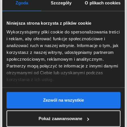
Zgoda
Szczegóły
O plikach cookies
pozwala na bezpieczne zarządzanie aplikacjami i
danymi na urządzeniach pracowników. Jeżeli Firma
wykorzystuje aplikacje chmurowe, świetnie sprawdzi
Niniejsza strona korzysta z plików cookie
się Microsoft Cloud App Security. To narzędzie typu
Wykorzystujemy pliki cookie do spersonalizowania treści
Cloud Access Security Broker (CASB), które zapewnia
i reklam, aby oferować funkcje społecznościowe i
widoczność, kontrolę i ochronę danych w aplikacjach
analizować ruch w naszej witrynie. Informacje o tym, jak
chmurowych.
korzystasz z naszej witryny, udostępniamy partnerom
Zarządzaj bezpieczeństwem firmy w jednym miejscu
społecznościowym, reklamowym i analitycznym.
Partnerzy mogą połączyć te informacje z innymi danymi
Wdrożenie narzędzia Microsoft Enterprise Mobility +
otrzymanymi od Ciebie lub uzyskanymi podczas
Security w organizacji oferuje szereg zalet, które
korzystania z ich usług.
znacznie poprawiają możliwości zarządzania
bezpieczeństwem, mobilnością i produktywnością w
środowisku pracy. Automatyzacja i centralizacja
Zezwól na wszystkie
zarządzania bezpieczeństwem, tożsamościami,
urządzeniami i aplikacjami znacznie obniżają
obciążenie zespołów IT. EMS umożliwia zespołom
Pokaż zaawansowane
informatycznym skoncentrowanie się na