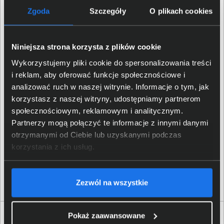
Zgoda
Szczegóły
O plikach cookies
Niniejsza strona korzysta z plików cookie
Wykorzystujemy pliki cookie do spersonalizowania treści
i reklam, aby oferować funkcje społecznościowe i
analizować ruch w naszej witrynie. Informacje o tym, jak
korzystasz z naszej witryny, udostępniamy partnerom
społecznościowym, reklamowym i analitycznym.
Exchange Server Enterprise 2019 Device CAL -
DG7GMGF0F4MD:0005
Partnerzy mogą połączyć te informacje z innymi danymi
otrzymanymi od Ciebie lub uzyskanymi podczas
korzystania z ich usług.
251,00 zł
netto: 204,07 zł
Zezwól na wszystkie
Pokaż zaawansowane