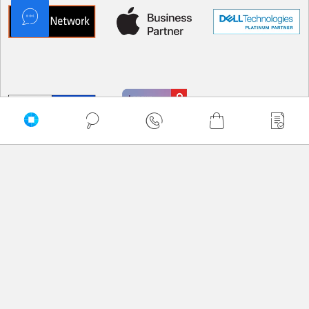
Sortuj
Domyślnie
Najtańsze
Najdroższe