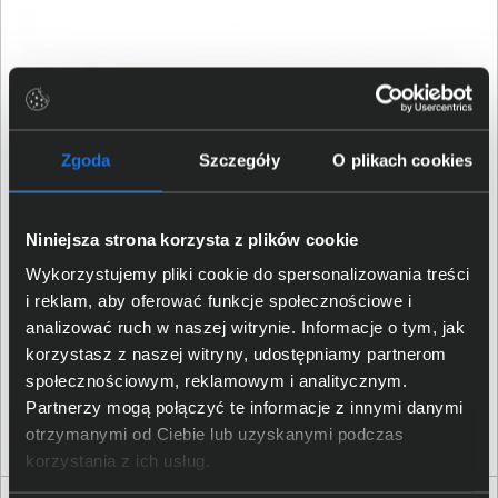
Zgoda
Szczegóły
O plikach cookies
Niniejsza strona korzysta z plików cookie
Wykorzystujemy pliki cookie do spersonalizowania treści
Microsoft Office LTSC Professional Plus 2024 -
DG7GMGF0PN5F:0002
i reklam, aby oferować funkcje społecznościowe i
analizować ruch w naszej witrynie. Informacje o tym, jak
korzystasz z naszej witryny, udostępniamy partnerom
3 386,00 zł
społecznościowym, reklamowym i analitycznym.
Partnerzy mogą połączyć te informacje z innymi danymi
netto: 2 752,85 zł
otrzymanymi od Ciebie lub uzyskanymi podczas
korzystania z ich usług.