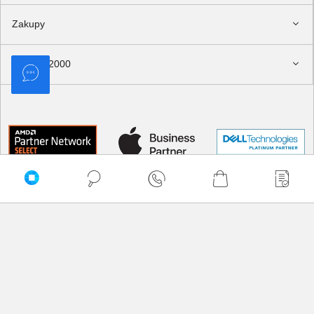
Zakupy
Delkom 2000
Sortuj
Domyślnie
Najtańsze