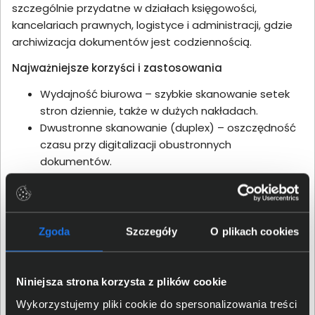
szczególnie przydatne w działach księgowości,
kancelariach prawnych, logistyce i administracji, gdzie
archiwizacja dokumentów jest codziennością.
Najważniejsze korzyści i zastosowania
Wydajność biurowa – szybkie skanowanie setek
stron dziennie, także w dużych nakładach.
Dwustronne skanowanie (duplex) – oszczędność
czasu przy digitalizacji obustronnych
dokumentów.
Szerokie formaty i nośniki – obsługa różnych
typów papieru, kart plastikowych czy wizytówek.
Łatwe udostępnianie – przesyłanie plików do sieci,
chmury, poczty e-mail lub folderów
Zgoda
Szczegóły
O plikach cookies
współdzielonych.
Bezpieczeństwo danych – wsparcie dla
szyfrowania i kontroli dostępu, istotne w biznesie.
Niniejsza strona korzysta z plików cookie
Wykorzystujemy pliki cookie do spersonalizowania treści
Technologie i warianty