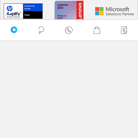
Sortuj
Domyślnie
Najtańsze
PRZEWIŃ DO GÓRY
Najdroższe
Delkom © 2026
A -> Z