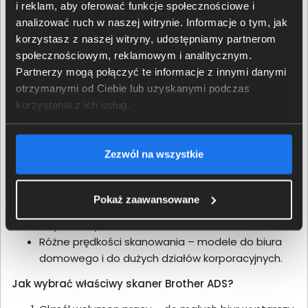
i reklam, aby oferować funkcje społecznościowe i
Seria Brother ADS obejmuje kilka modeli różniących się
analizować ruch w naszej witrynie. Informacje o tym, jak
wydajnością i funkcjami dodatkowymi:
korzystasz z naszej witryny, udostępniamy partnerom
społecznościowym, reklamowym i analitycznym.
ADF (Automatic Document Feeder) –
Partnerzy mogą połączyć te informacje z innymi danymi
automatyczne podawanie dokumentów do
otrzymanymi od Ciebie lub uzyskanymi podczas
skanera.
korzystania z ich usług.
Skanowanie w kolorze i mono – wysoka
rozdzielczość optyczna dla zachowania detali.
Łączność sieciowa i USB – łatwa integracja z
Zezwól na wszystkie
komputerem, serwerem lub środowiskiem
chmurowym.
Zaawansowane oprogramowanie – funkcje OCR
Pokaż zaawansowane
(rozpoznawanie tekstu) pozwalają na tworzenie
edytowalnych dokumentów.
Różne prędkości skanowania – modele do biura
domowego i do dużych działów korporacyjnych.
Jak wybrać właściwy skaner Brother ADS?