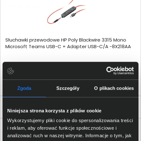
Słuchawki przewodowe HP Poly Blackwire 3315 Mono
Microsoft Teams USB-C + Adapter USB-C/A -8X218AA
230,00 zł
netto: 186,99 zł
Zgoda
Szczegóły
O plikach cookies
1
Niniejsza strona korzysta z plików cookie
Wykorzystujemy pliki cookie do spersonalizowania treści
Ranking słuchawek do wideokonferencji
i reklam, aby oferować funkcje społecznościowe i
HP Poly Blackwire 3315 - Lipiec 2026
analizować ruch w naszej witrynie. Informacje o tym, jak