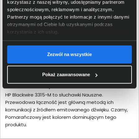
korzystasz z naszej witryny, udostępniamy partnerom
1. Słuchawki przewodowe HP Poly
społecznościowym, reklamowym i analitycznym.
Blackwire 3315 Mono USB-C + Adapter
Partnerzy mogą połączyć te informacje z innymi danymi
USB-C/A -8X217AA
otrzymanymi od Ciebie lub uzyskanymi podczas
korzystania z ich usług.
HP Blackwire 3315 to słuchawki Nauszne. Przewodowa
łączność jest główną metodą ich komunikacji z
źródłem emitowanego dźwięku. Czarny, Pomarańczowy
Zezwól na wszystkie
jest kolorem dominującym tego produktu.
2. Słuchawki przewodowe HP Poly
Pokaż zaawansowane
Blackwire 3315 Mono Microsoft Teams
USB-C + Adapter USB-C/A -8X218AA
HP Blackwire 3315-M to słuchawki Nauszne.
Przewodowa łączność jest główną metodą ich
komunikacji z źródłem emitowanego dźwięku. Czarny,
Pomarańczowy jest kolorem dominującym tego
produktu.