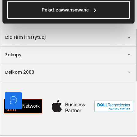
Akceptuję
regulamin
sklepu oraz zapoznałem/am się
z
polityką prywatności.
*
Pokaż zaawansowane
* zgoda wymagana
Dla Firm i Instytucji
Zakupy
Delkom 2000