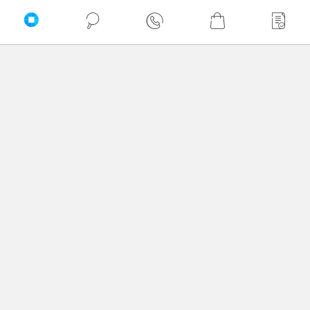
Sortuj
Domyślnie
Najtańsze
Najdroższe
PRZEWIŃ DO GÓRY
A -> Z
Delkom © 2026
Z -> A