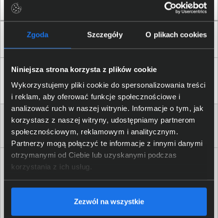
Zgoda
Szczegóły
O plikach cookies
Zaufali nam
Niniejsza strona korzysta z plików cookie
Wykorzystujemy pliki cookie do spersonalizowania treści
i reklam, aby oferować funkcje społecznościowe i
analizować ruch w naszej witrynie. Informacje o tym, jak
korzystasz z naszej witryny, udostępniamy partnerom
społecznościowym, reklamowym i analitycznym.
Partnerzy mogą połączyć te informacje z innymi danymi
otrzymanymi od Ciebie lub uzyskanymi podczas
Newsletter
korzystania z ich usług.
Nie przegap żadnej promocji!
Podaj adres e-mail
Zezwól na wszystkie