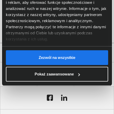
przednią 12 Mpix i tylną 48 Mpix. Czarny kolor obudowy
i reklam, aby oferować funkcje społecznościowe i
jest dominującą barwą w jego designie. Materiały
analizować ruch w naszej witrynie. Informacje o tym, jak
wykorzystane do jego konstrukcji to: Aluminium, Szkło.
korzystasz z naszej witryny, udostępniamy partnerom
Produkt objęty jest gwarancją typu: Serwis w
społecznościowym, reklamowym i analitycznym.
autoryzowanym punkcie Producenta, obowiązującą na
Partnerzy mogą połączyć te informacje z innymi danymi
okres 12 miesięcy. System operacyjny: iOS 18.
otrzymanymi od Ciebie lub uzyskanymi podczas
korzystania z ich usług.
Zaufali nam
Zezwól na wszystkie
Pokaż zaawansowane