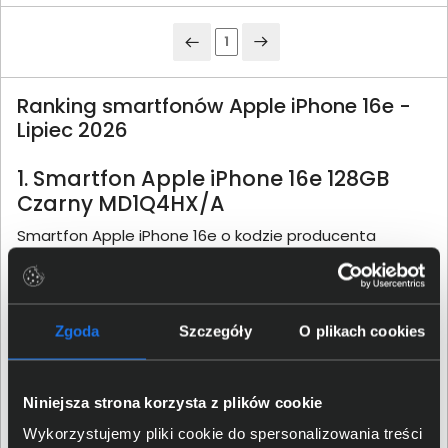
1
Ranking smartfonów Apple iPhone 16e -
Lipiec 2026
1. Smartfon Apple iPhone 16e 128GB
Czarny MD1Q4HX/A
Smartfon Apple iPhone 16e o kodzie producenta
MD1Q4HX/A to produkt o uniwersalnym przeznaczeniu.
Wyposażono go w procesor Apple Apple A18 oraz dysk
o pojemności 128 GB. Matryca 6,1'' cala wyświetla obraz
w rozdzielczości 2532 x 1170 pikseli. Łączność
Zgoda
Szczegóły
O plikach cookies
bezprzewodową zapewnia karta WiFi pracująca w
standardzie WiFi 6 (802.11 ax). Smartfon posiada także
Niniejsza strona korzysta z plików cookie
Akcelerometr, Czujnik zbliżeniowy, Czujnik światła,
Żyroskop, Barometr, Face ID oraz wbudowaną kamerę
Wykorzystujemy pliki cookie do spersonalizowania treści