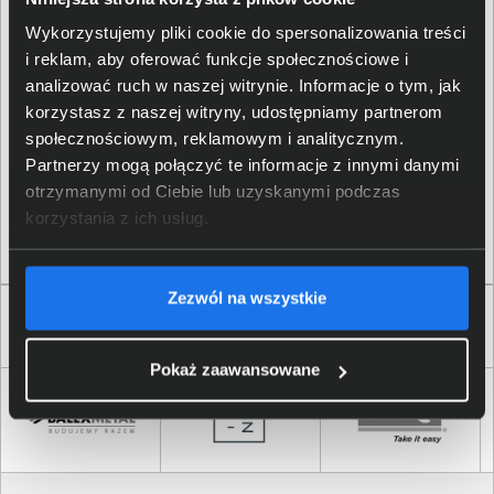
adaptując się do zmiennych potrzeb organizacji. Ten
Wykorzystujemy pliki cookie do spersonalizowania treści
switch nie tylko zapewnia wydajność, ale także stanowi
i reklam, aby oferować funkcje społecznościowe i
narzędzie łatwo dostosowujące się do różnorodnych
analizować ruch w naszej witrynie. Informacje o tym, jak
scenariuszy zastosowań. To rozwiązanie, które
korzystasz z naszej witryny, udostępniamy partnerom
umożliwia dynamiczną reakcję na zmienne wymagania,
społecznościowym, reklamowym i analitycznym.
stawiając elastyczność na pierwszym planie.
Partnerzy mogą połączyć te informacje z innymi danymi
otrzymanymi od Ciebie lub uzyskanymi podczas
Ranking switchy Cisco CBS350 - Lipiec
korzystania z ich usług.
2026
Zezwól na wszystkie
Zaufali nam
Pokaż zaawansowane