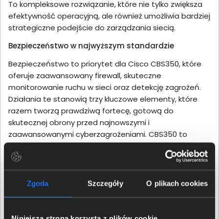
To kompleksowe rozwiązanie, które nie tylko zwiększa
efektywność operacyjną, ale również umożliwia bardziej
strategiczne podejście do zarządzania siecią.
Bezpieczeństwo w najwyższym standardzie
Bezpieczeństwo to priorytet dla Cisco CBS350, które
oferuje zaawansowany firewall, skuteczne
monitorowanie ruchu w sieci oraz detekcję zagrożeń.
Działania te stanowią trzy kluczowe elementy, które
razem tworzą prawdziwą fortecę, gotową do
skutecznej obrony przed najnowszymi i
zaawansowanymi cyberzagrożeniami. CBS350 to
kompleksowe rozwiązanie bezpieczeństwa, które
buduje solidne fundamenty odporności na
współczesne wyzwania cybernetyczne.
Zgoda
Szczegóły
O plikach cookies
Elastyczność dla zmiennych wymagań
W środowisku ciągłych zmian, Cisco CBS350 dostarcza
nowy wymiar elastyczności w konfiguracji sieci,
Niniejsza strona korzysta z plików cookie