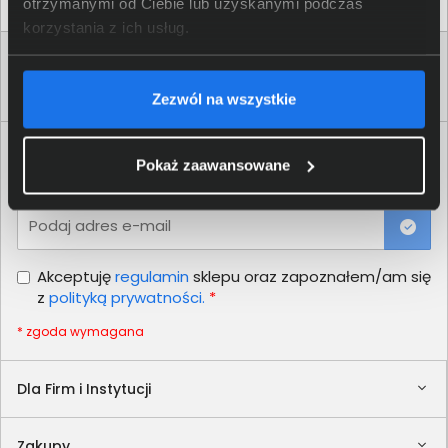
otrzymanymi od Ciebie lub uzyskanymi podczas
korzystania z ich usług.
Zezwól na wszystkie
Newsletter
Pokaż zaawansowane
Nie przegap żadnej promocji!
Podaj adres e-mail
Akceptuję
regulamin
sklepu oraz zapoznałem/am się
z
polityką prywatności.
*
* zgoda wymagana
Dla Firm i Instytucji
Zakupy