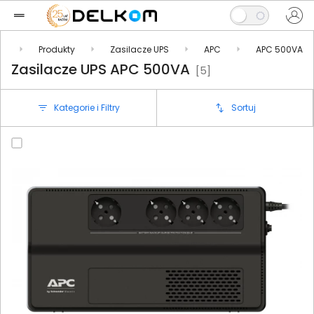
l
Produkty
Zasilacze UPS
APC
APC 500VA
Zasilacze UPS APC 500VA
[5]
Kategorie i Filtry
Sortuj