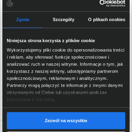
Zgoda
Szczegóły
O plikach cookies
Niniejsza strona korzysta z plików cookie
Wykorzystujemy pliki cookie do spersonalizowania treści
i reklam, aby oferować funkcje społecznościowe i
analizować ruch w naszej witrynie. Informacje o tym, jak
Zasilacz UPS APC scl500rmi1uc 500VA
korzystasz z naszej witryny, udostępniamy partnerom
społecznościowym, reklamowym i analitycznym.
Partnerzy mogą połączyć te informacje z innymi danymi
otrzymanymi od Ciebie lub uzyskanymi podczas
3 581,00 zł
korzystania z ich usług.
netto: 2 911,38 zł
Zezwól na wszystkie