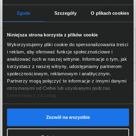
Akceptuję
regulamin
sklepu oraz zapoznałem/am się
z
polityką prywatności.
*
Zgoda
Szczegóły
O plikach cookies
* zgoda wymagana
Niniejsza strona korzysta z plików cookie
Dla Firm i Instytucji
Wykorzystujemy pliki cookie do spersonalizowania treści
i reklam, aby oferować funkcje społecznościowe i
Zakupy
analizować ruch w naszej witrynie. Informacje o tym, jak
korzystasz z naszej witryny, udostępniamy partnerom
Delkom 2000
społecznościowym, reklamowym i analitycznym.
Partnerzy mogą połączyć te informacje z innymi danymi
otrzymanymi od Ciebie lub uzyskanymi podczas
korzystania z ich usług.
Zezwól na wszystkie