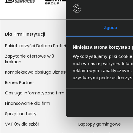
Zgoda
Dla Firm i Instytucji
Zakupy
Pakiet korzyści Delkom Profit+
Sposoby dostawy
Niniejsza strona korzysta z
Zapytanie ofertowe w 3
Metody płatności
Wykorzystujemy pliki cookie 
krokach
ruch w naszej witrynie. Inf
Zakup z dofinansowaniem
reklamowym i analitycznym. 
Kompleksowa obsługa Biznesu
Odroczony termin płatnoś
uzyskanymi podczas korzysta
Biznes Partner
Korekta danych nabywcy
Obsługa informatyczna firm
sprzedaży
Finansowanie dla firm
Reklamacje
Sprzęt na testy
Zwroty
VAT 0% dla szkół
Laptopy gamingowe