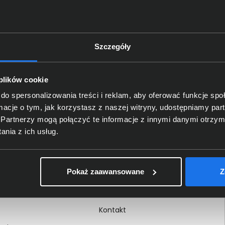
Szczegóły
Delkom 2000
O nas
 plików cookie
Certyfikaty i autoryzacje
do spersonalizowania treści i reklam, aby oferować funkcje sp
ormacje o tym, jak korzystasz z naszej witryny, udostępniamy p
Nagrody i wyróżnienia
Partnerzy mogą połączyć te informacje z innymi danymi otrzym
ci
Regulamin
nia z ich usług.
 na dokumencie
Polityka prywatności
Procedura zgłoszeń
Pokaż zaawansowane
Z
wewnętrznych
Kariera
Kontakt