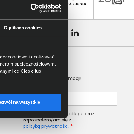
O plikach cookies
ołecznościowe i analizować
artnerom społecznościowym,
Newsletter
anymi od Ciebie lub
Nie przegap żadnej promocji!
Podaj adres e-mail
ezwól na wszystkie
Akceptuję
regulamin
sklepu oraz
zapoznałem/am się z
polityką prywatności.
*