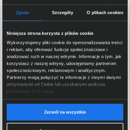
Akceptuję
regulamin
sklepu oraz zapoznałem/am się
z
polityką prywatności.
*
Zgoda
Szczegóły
O plikach cookies
* zgoda wymagana
Niniejsza strona korzysta z plików cookie
Dla Firm i Instytucji
Wykorzystujemy pliki cookie do spersonalizowania treści
i reklam, aby oferować funkcje społecznościowe i
Zakupy
analizować ruch w naszej witrynie. Informacje o tym, jak
korzystasz z naszej witryny, udostępniamy partnerom
Delkom 2000
społecznościowym, reklamowym i analitycznym.
Partnerzy mogą połączyć te informacje z innymi danymi
otrzymanymi od Ciebie lub uzyskanymi podczas
korzystania z ich usług.
Zezwól na wszystkie