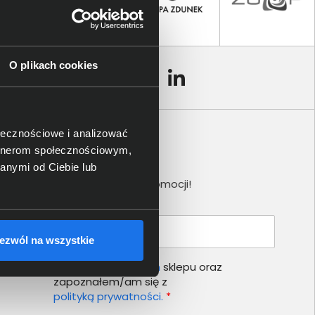
O plikach cookies
ołecznościowe i analizować
artnerom społecznościowym,
Newsletter
anymi od Ciebie lub
Nie przegap żadnej promocji!
Podaj adres e-mail
ezwól na wszystkie
Akceptuję
regulamin
sklepu oraz
zapoznałem/am się z
polityką prywatności.
*