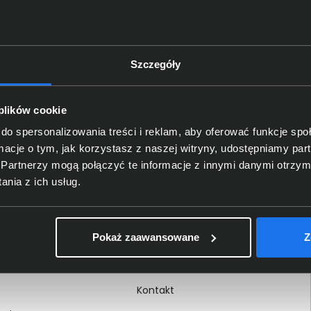
Szczegóły
Delkom 2000
O nas
 plików cookie
Certyfikaty i autoryzacje
do spersonalizowania treści i reklam, aby oferować funkcje sp
ormacje o tym, jak korzystasz z naszej witryny, udostępniamy p
Nagrody i wyróżnienia
Partnerzy mogą połączyć te informacje z innymi danymi otrzym
ci
Regulamin
nia z ich usług.
 na dokumencie
Polityka prywatności
Procedura zgłoszeń
Pokaż zaawansowane
Z
wewnętrznych
Kariera
Kontakt