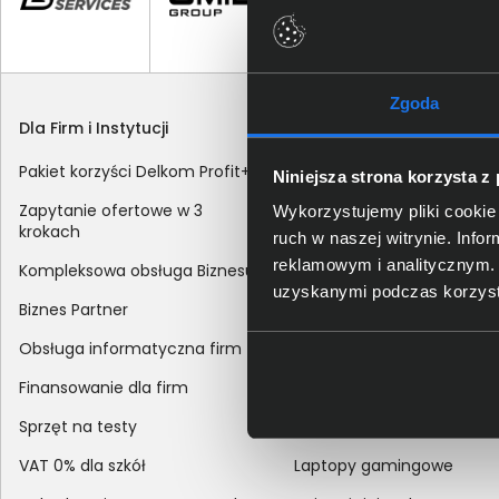
Zgoda
Dla Firm i Instytucji
Zakupy
Pakiet korzyści Delkom Profit+
Sposoby dostawy
Niniejsza strona korzysta z
Zapytanie ofertowe w 3
Metody płatności
Wykorzystujemy pliki cookie 
krokach
ruch w naszej witrynie. Inf
Zakup z dofinansowaniem
reklamowym i analitycznym. 
Kompleksowa obsługa Biznesu
Odroczony termin płatnoś
uzyskanymi podczas korzysta
Biznes Partner
Korekta danych nabywcy
Obsługa informatyczna firm
sprzedaży
Finansowanie dla firm
Reklamacje
Sprzęt na testy
Zwroty
VAT 0% dla szkół
Laptopy gamingowe