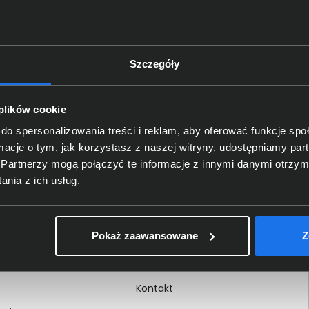
Szczegóły
Delkom 2000
O nas
 plików cookie
Certyfikaty i autoryzacje
do spersonalizowania treści i reklam, aby oferować funkcje sp
ormacje o tym, jak korzystasz z naszej witryny, udostępniamy p
Nagrody i wyróżnienia
Partnerzy mogą połączyć te informacje z innymi danymi otrzym
ci
Regulamin
nia z ich usług.
 na dokumencie
Polityka prywatności
Procedura zgłoszeń
Pokaż zaawansowane
Z
wewnętrznych
Kariera
Kontakt