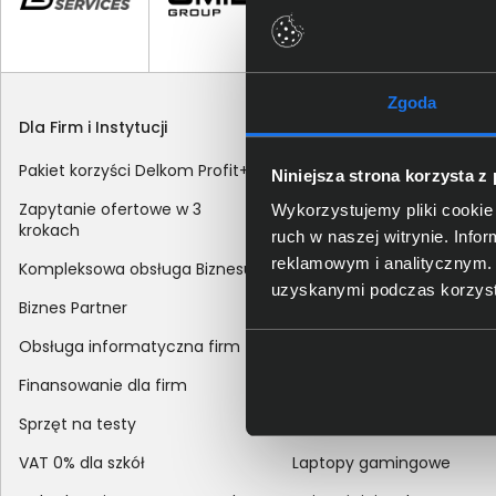
Zgoda
Dla Firm i Instytucji
Zakupy
Pakiet korzyści Delkom Profit+
Sposoby dostawy
Niniejsza strona korzysta z
Zapytanie ofertowe w 3
Metody płatności
Wykorzystujemy pliki cookie 
krokach
ruch w naszej witrynie. Inf
Zakup z dofinansowaniem
reklamowym i analitycznym. 
Kompleksowa obsługa Biznesu
Odroczony termin płatnoś
uzyskanymi podczas korzysta
Biznes Partner
Korekta danych nabywcy
Obsługa informatyczna firm
sprzedaży
Finansowanie dla firm
Reklamacje
Sprzęt na testy
Zwroty
VAT 0% dla szkół
Laptopy gamingowe