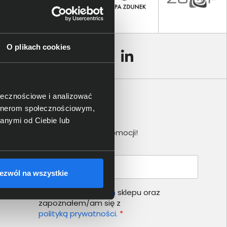
O plikach cookies
ołecznościowe i analizować
artnerom społecznościowym,
Newsletter
anymi od Ciebie lub
Nie przegap żadnej promocji!
Podaj adres e-mail
ezwól na wszystkie
Akceptuję
regulamin
sklepu oraz
zapoznałem/am się z
polityką prywatności.
*