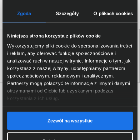
Akceptuję
regulamin
sklepu oraz zapoznałem/am się
z
polityką prywatności.
*
Zgoda
Szczegóły
O plikach cookies
* zgoda wymagana
Niniejsza strona korzysta z plików cookie
Dla Firm i Instytucji
Wykorzystujemy pliki cookie do spersonalizowania treści
i reklam, aby oferować funkcje społecznościowe i
Zakupy
analizować ruch w naszej witrynie. Informacje o tym, jak
korzystasz z naszej witryny, udostępniamy partnerom
Delkom 2000
społecznościowym, reklamowym i analitycznym.
Partnerzy mogą połączyć te informacje z innymi danymi
otrzymanymi od Ciebie lub uzyskanymi podczas
korzystania z ich usług.
Zezwól na wszystkie