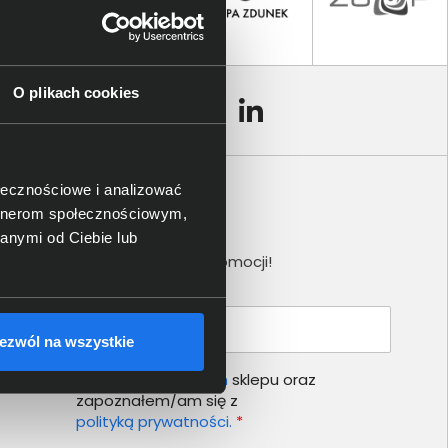
O plikach cookies
ołecznościowe i analizować
artnerom społecznościowym,
Newsletter
anymi od Ciebie lub
Nie przegap żadnej promocji!
Podaj adres e-mail
ezwól na wszystkie
Akceptuję
regulamin
sklepu oraz
zapoznałem/am się z
polityką prywatności.
*