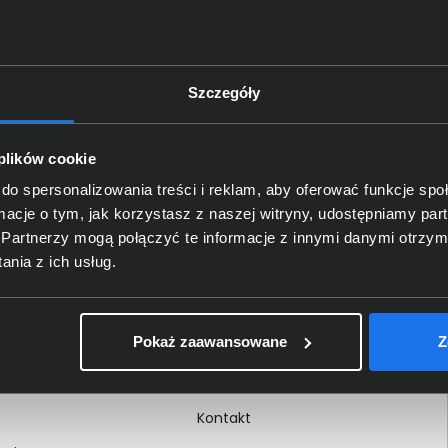
Szczegóły
Delkom 2000
O nas
 plików cookie
Certyfikaty i autoryzacje
do spersonalizowania treści i reklam, aby oferować funkcje sp
ormacje o tym, jak korzystasz z naszej witryny, udostępniamy p
Nagrody i wyróżnienia
Partnerzy mogą połączyć te informacje z innymi danymi otrzym
ci
Regulamin
nia z ich usług.
 na dokumencie
Polityka prywatności
Procedura zgłoszeń
Pokaż zaawansowane
Z
wewnętrznych
Kariera
Kontakt