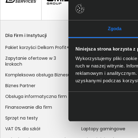
Zgoda
Dla Firm i Instytucji
Zakupy
Pakiet korzyści Delkom Profit+
Sposoby dostawy
Niniejsza strona korzysta z
Zapytanie ofertowe w 3
Metody płatności
Wykorzystujemy pliki cookie 
krokach
ruch w naszej witrynie. Inf
Zakup z dofinansowaniem
reklamowym i analitycznym. 
Kompleksowa obsługa Biznesu
Odroczony termin płatnoś
uzyskanymi podczas korzysta
Biznes Partner
Korekta danych nabywcy
Obsługa informatyczna firm
sprzedaży
Finansowanie dla firm
Reklamacje
Sprzęt na testy
Zwroty
VAT 0% dla szkół
Laptopy gamingowe