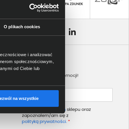
O plikach cookies
ołecznościowe i analizować
artnerom społecznościowym,
Newsletter
anymi od Ciebie lub
Nie przegap żadnej promocji!
Podaj adres e-mail
ezwól na wszystkie
Akceptuję
regulamin
sklepu oraz
zapoznałem/am się z
polityką prywatności.
*