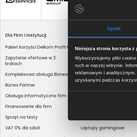
Zgoda
Dla Firm i Instytucji
Zakupy
Pakiet korzyści Delkom Profit+
Sposoby dostawy
Niniejsza strona korzysta z
Zapytanie ofertowe w 3
Metody płatności
Wykorzystujemy pliki cookie 
krokach
ruch w naszej witrynie. Inf
Zakup z dofinansowaniem
reklamowym i analitycznym. 
Kompleksowa obsługa Biznesu
Odroczony termin płatnoś
uzyskanymi podczas korzysta
Biznes Partner
Korekta danych nabywcy
Obsługa informatyczna firm
sprzedaży
Finansowanie dla firm
Reklamacje
Sprzęt na testy
Zwroty
VAT 0% dla szkół
Laptopy gamingowe