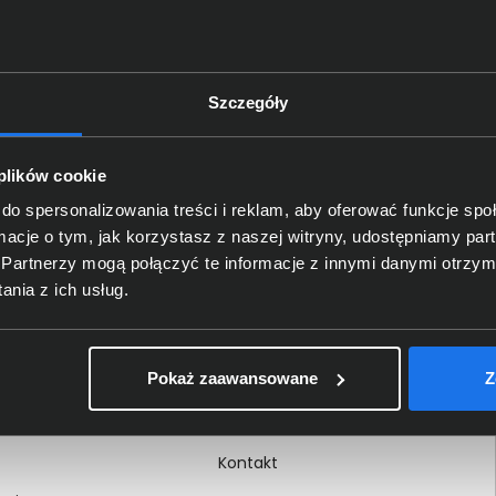
Szczegóły
Delkom 2000
O nas
 plików cookie
Certyfikaty i autoryzacje
do spersonalizowania treści i reklam, aby oferować funkcje sp
ormacje o tym, jak korzystasz z naszej witryny, udostępniamy p
Nagrody i wyróżnienia
Partnerzy mogą połączyć te informacje z innymi danymi otrzym
ci
Regulamin
nia z ich usług.
 na dokumencie
Polityka prywatności
Procedura zgłoszeń
Pokaż zaawansowane
Z
wewnętrznych
Kariera
Kontakt