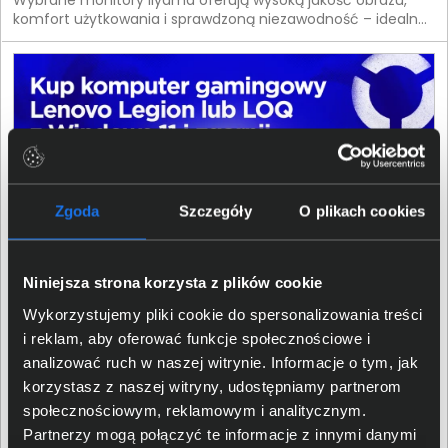
Wybrane monitory iiyama oferują wysoką jakość obrazu,
komfort użytkowania i sprawdzoną niezawodność – idealne
rozwiązanie na nowy sezon. Postaw na technologię, która
robi różnicę od pierwszego spojrzenia.
Zgoda
Szczegóły
O plikach cookies
Niniejsza strona korzysta z plików cookie
Wykorzystujemy pliki cookie do spersonalizowania treści
i reklam, aby oferować funkcje społecznościowe i
analizować ruch w naszej witrynie. Informacje o tym, jak
04.05.2026 Promocja zakończona
korzystasz z naszej witryny, udostępniamy partnerom
Kup komputer gamingowy Lenovo Legion lub LOQ z
społecznościowym, reklamowym i analitycznym.
Windows 11 i zgarnij kontroler Xbox.
Partnerzy mogą połączyć te informacje z innymi danymi