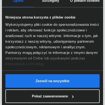
Zgoda
Szczegóły
O plikach cookies
L5750DW
Szczegóły dotyczące zgodności produktu z
Niniejsza strona korzysta z plików cookie
przepisami
Wykorzystujemy pliki cookie do spersonalizowania treści
i reklam, aby oferować funkcje społecznościowe i
Brother Industries Ltd; 15-1
analizować ruch w naszej witrynie. Informacje o tym, jak
Dane producenta
Naeshiro-cho, Mizuho-ku,
korzystasz z naszej witryny, udostępniamy partnerom
Nagoya, 467-8561, Japan
społecznościowym, reklamowym i analitycznym.
Partnerzy mogą połączyć te informacje z innymi danymi
Brother International
otrzymanymi od Ciebie lub uzyskanymi podczas
(Nederland) B.V.; Zanderij 25,
Osoba odpowiedzialna za
1185 ZM Amstelveen, The
korzystania z ich usług.
produkt
Netherlands; +44 161 931
4820,
support@brother.com
Zezwól na wszystkie
Pokaż zaawansowane
Opinie o produkcie