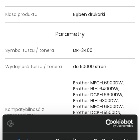
Klasa produktu
Bęben drukarki
Parametry
Symbol tuszu / tonera
DR-3400
Wydajność tuszu / tonera
do 50000 stron
Brother MFC-L6900DW,
Brother HL-L6400DW,
Brother DCP-L6600DW,
Brother HL-L6300DW,
Brother MFC-L6800DW,
Kompatybilność z
Brother DCP-L5500DN,
urządzeniami
Brother HL-L5000D, Brother
HL-L5100DN, Brother HL-
L5200DW, Brother MFC-
L5700DN, Brother MFC-