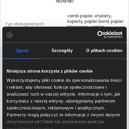
Nośniki
cienki papier, etykiety,
koperty, papier bond, papier
Typ obsługiwanych
błyszczący, papier
nośników
makulaturowy, papier
zwykły
Zgoda
Szczegóły
O plikach cookies
A4 (210 x 297 mm), A5 (148
x 210 mm), A6 (105 x 148
mm), ANSI A (Letter) (216 x
Rozmiary obsługiwanych
279 mm), Executive (184 x
Niniejsza strona korzysta z plików cookie
nośników
267 mm), Folio (216 x 330
mm), JIS B5 (182 x 257
Wykorzystujemy pliki cookie do spersonalizowania treści
mm), JIS B6 (128 x 182 mm),
i reklam, aby oferować funkcje społecznościowe i
Legal (216 x 356 mm)
analizować ruch w naszej witrynie. Informacje o tym, jak
korzystasz z naszej witryny, udostępniamy partnerom
Minimalna gramatura
60 g/m2
społecznościowym, reklamowym i analitycznym.
nośnika
Partnerzy mogą połączyć te informacje z innymi danymi
otrzymanymi od Ciebie lub uzyskanymi podczas
Maks. gramatura nośnika
105 g/m2
korzystania z ich usług.