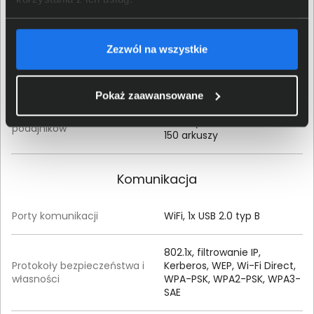
Com-10 (105 x 241 mm),
Międzynarodowy C5 (162 x
Rozmiar obsługiwanych
229 mm), Międzynarodowy
Zezwól na wszystkie
kopert
DL (110 x 220 mm), Monarch
(98, 4 x 190, 5 mm)
Pokaż zaawansowane
Podajnik główny - 250
Pojemność zastosowanych
arkuszy, Taca odbiorcza -
podajników
150 arkuszy
Komunikacja
Porty komunikacji
WiFi, 1x USB 2.0 typ B
802.1x, filtrowanie IP,
Protokoły bezpieczeństwa i
Kerberos, WEP, Wi-Fi Direct,
własności
WPA-PSK, WPA2-PSK, WPA3-
SAE