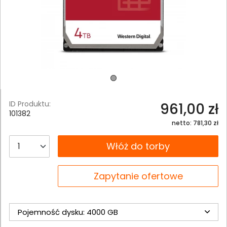
ID Produktu:
961,00 zł
101382
netto: 781,30 zł
__B2C.PRODUCT.QUANTITY
Włóż do torby
__B2C.PRODUCT.QUANTITY
Zapytanie ofertowe
Pojemność dysku: 4000 GB