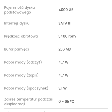
Pojemność dysku
4000 GB
podstawowego
Interfejs dysku
SATA III
Prędkość obrotowa
5400 rpm
Bufor pamięci
256 MB
Pobór mocy (odczyt)
4,7 W
Pobór mocy (zapis)
4,7 W
Pobór mocy (spoczynek)
3,1 W
Zakres temperatur podczas
0 - 65 °C
eksploatacji