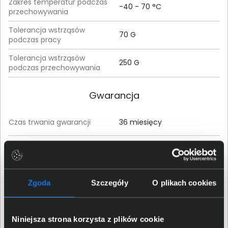
Zakres temperatur podczas
-40 - 70 °C
przechowywania
Tolerancja wstrząsów
70 G
podczas pracy
Tolerancja wstrząsów
250 G
podczas przechowywania
Gwarancja
Czas trwania gwarancji
36 miesięcy
Szczegółowe warunki
Pobierz
gwarancji
Parametry
Zgoda
Szczegóły
O plikach cookies
Waga produktu
0,57 kg
Niniejsza strona korzysta z plików cookie