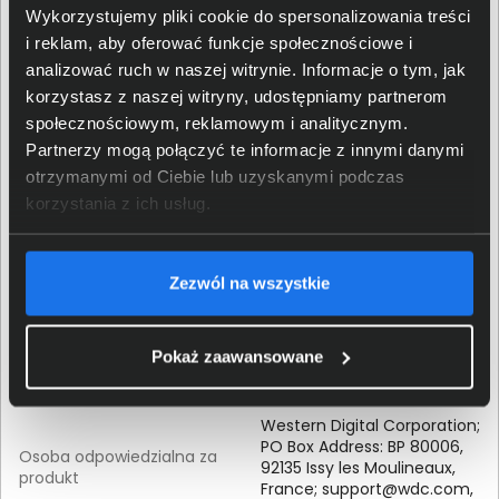
Wysokość (mm)
26
Wykorzystujemy pliki cookie do spersonalizowania treści
i reklam, aby oferować funkcje społecznościowe i
analizować ruch w naszej witrynie. Informacje o tym, jak
Szerokość (mm)
147
korzystasz z naszej witryny, udostępniamy partnerom
społecznościowym, reklamowym i analitycznym.
Głębokość (mm)
102
Partnerzy mogą połączyć te informacje z innymi danymi
otrzymanymi od Ciebie lub uzyskanymi podczas
Szczegóły dotyczące zgodności produktu z
korzystania z ich usług.
przepisami
Western Digital Corporation;
Zezwól na wszystkie
USA San Jose 95119, 5601
Dane producenta
Great Oaks Parkway;
support@wdc.com
, US 855-
Pokaż zaawansowane
493-7867
Western Digital Corporation;
PO Box Address: BP 80006,
Osoba odpowiedzialna za
92135 Issy les Moulineaux,
produkt
France;
support@wdc.com
,