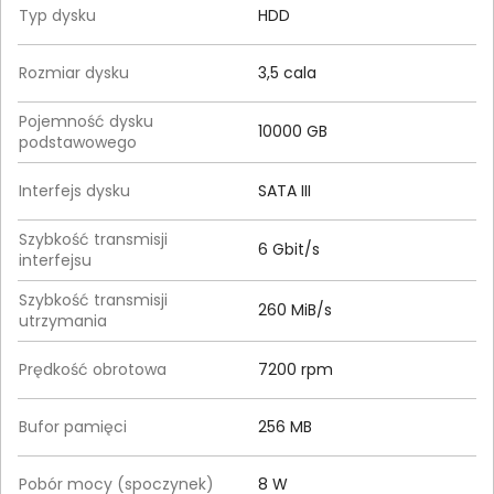
Typ dysku
HDD
Rozmiar dysku
3,5 cala
Pojemność dysku
10000 GB
podstawowego
Interfejs dysku
SATA III
Szybkość transmisji
6 Gbit/s
interfejsu
Szybkość transmisji
260 MiB/s
utrzymania
Prędkość obrotowa
7200 rpm
Bufor pamięci
256 MB
Pobór mocy (spoczynek)
8 W