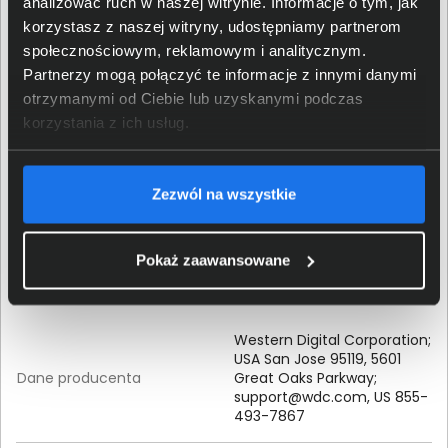
analizować ruch w naszej witrynie. Informacje o tym, jak
korzystasz z naszej witryny, udostępniamy partnerom
Waga produktu
0,75 kg
społecznościowym, reklamowym i analitycznym.
Partnerzy mogą połączyć te informacje z innymi danymi
otrzymanymi od Ciebie lub uzyskanymi podczas
Wysokość (mm)
26
korzystania z ich usług.
Szerokość (mm)
102
Zezwól na wszystkie
Głębokość (mm)
147
Pokaż zaawansowane
Szczegóły dotyczące zgodności produktu z
przepisami
Western Digital Corporation;
USA San Jose 95119, 5601
Dane producenta
Great Oaks Parkway;
support@wdc.com
, US 855-
493-7867