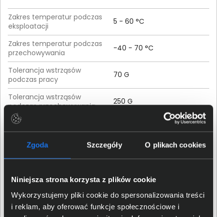
Zakres temperatur podczas
5 - 60 °C
eksploatacji
Zakres temperatur podczas
-40 - 70 °C
przechowywania
Tolerancja wstrząsów
70 G
podczas pracy
Tolerancja wstrząsów
250 G
podczas przechowywania
Gwarancja
Zgoda
Szczegóły
O plikach cookies
Czas trwania gwarancji
60 miesięcy
Szczegółowe warunki
Niniejsza strona korzysta z plików cookie
Pobierz
gwarancji
Wykorzystujemy pliki cookie do spersonalizowania treści
i reklam, aby oferować funkcje społecznościowe i
Parametry