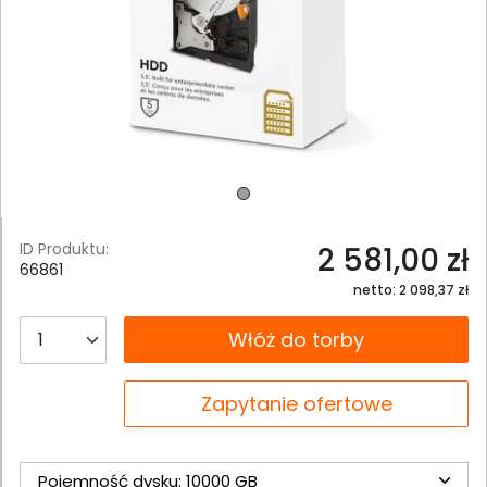
ID Produktu:
2 581,00 zł
66861
netto: 2 098,37 zł
__B2C.PRODUCT.QUANTITY
Włóż do torby
__B2C.PRODUCT.QUANTITY
Zapytanie ofertowe
Pojemność dysku: 10000 GB