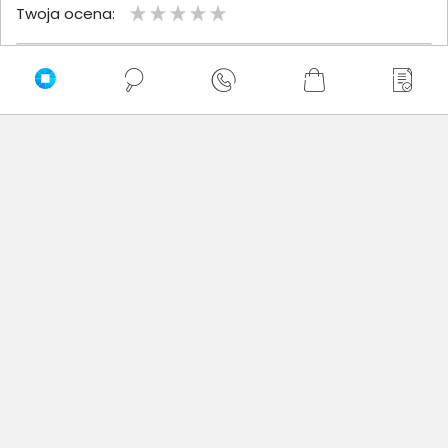
Twoja ocena:
Twoje imię
Twoja opinia
Dodaj opinię
Brak wystawionych opinii
Zaufali nam