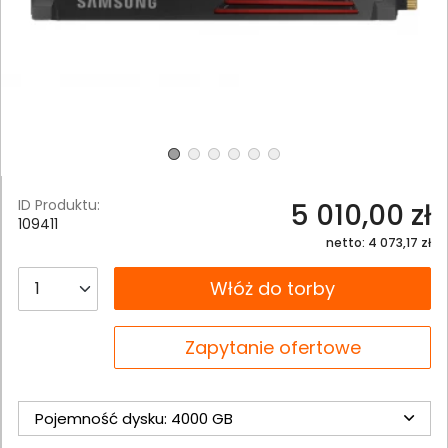
ID Produktu:
5 010,00 zł
109411
netto: 4 073,17 zł
__B2C.PRODUCT.QUANTITY
Włóż do torby
__B2C.PRODUCT.QUANTITY
Zapytanie ofertowe
Pojemność dysku: 4000 GB