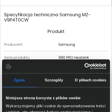
Specyfikacja techniczna Samsung MZ-
V9P4T0CW
Produkt
Producent
Samsung
Seria produktu
990 PRO Heatsink
Model produktu
MZ-V9P4T0CW
Zgoda
Szczegóły
O plikach cookies
EAN / GTIN-13
8806094946857
Desktop, Gaming, Notebook,
Niniejsza strona korzysta z plików cookie
Przeznaczenie
Przenośny
Wykorzystujemy pliki cookie do spersonalizowania treści
i reklam, aby oferować funkcje społecznościowe i