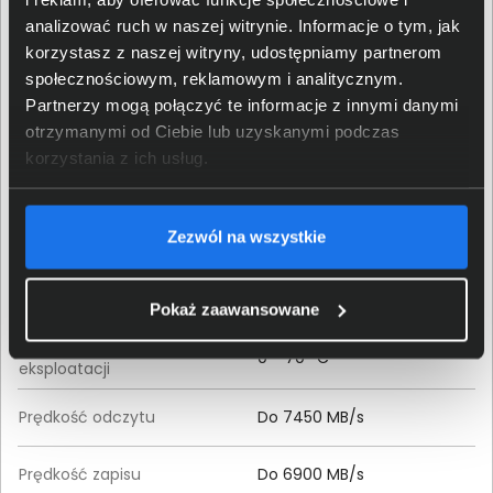
Typ dysku
SSD
analizować ruch w naszej witrynie. Informacje o tym, jak
korzystasz z naszej witryny, udostępniamy partnerom
Rozmiar dysku
22 x 80 mm
społecznościowym, reklamowym i analitycznym.
Partnerzy mogą połączyć te informacje z innymi danymi
Pojemność dysku
4000 GB
otrzymanymi od Ciebie lub uzyskanymi podczas
podstawowego
korzystania z ich usług.
Interfejs dysku
M.2 (PCIe/NVMe Gen 4)
Zezwól na wszystkie
TBW
2400 TB
Pobór mocy (spoczynek)
0,055 W
Pokaż zaawansowane
Zakres temperatur podczas
0 - 70 °C
eksploatacji
Prędkość odczytu
Do 7450 MB/s
Prędkość zapisu
Do 6900 MB/s