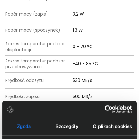
Pobór mocy (zapis)
3,2 W
Pobór mocy (spoczynek)
1,3 W
Zakres temperatur podczas
0 - 70 °C
eksploatacji
Zakres temperatur podczas
-40 - 85 °C
przechowywania
Prędkość odczytu
530 MB/s
Prędkość zapisu
500 MB/s
Czas trwania gwarancji
60 miesięcy
Zgoda
Szczegóły
O plikach cookies
Szczegóły dotyczące zgodności produktu z
przepisami