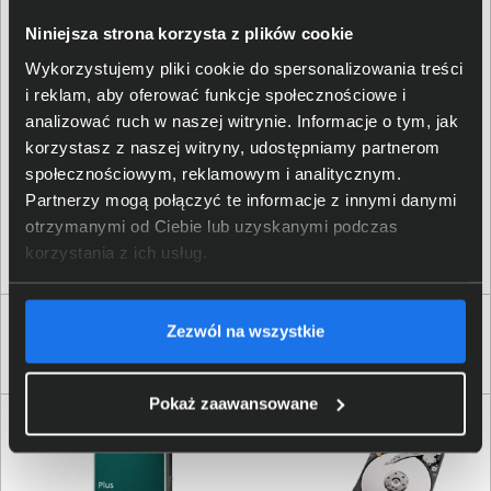
Niniejsza strona korzysta z plików cookie
Synology GmbH;
Wykorzystujemy pliki cookie do spersonalizowania treści
Grafenberger Allee 295,
Dane producenta
i reklam, aby oferować funkcje społecznościowe i
Düsseldorf 40237, Niemcy;
pl_sales@synology.com
analizować ruch w naszej witrynie. Informacje o tym, jak
korzystasz z naszej witryny, udostępniamy partnerom
społecznościowym, reklamowym i analitycznym.
Synology GmbH;
Osoba odpowiedzialna za
Grafenberger Allee 295,
Partnerzy mogą połączyć te informacje z innymi danymi
produkt
Düsseldorf 40237, Niemcy;
otrzymanymi od Ciebie lub uzyskanymi podczas
pl_sales@synology.com
korzystania z ich usług.
Produkty podobne do Synology SAT5220-
Zezwól na wszystkie
960G
Pokaż zaawansowane