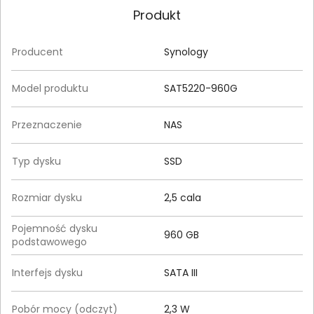
Produkt
Producent
Synology
Model produktu
SAT5220-960G
Przeznaczenie
NAS
Typ dysku
SSD
Rozmiar dysku
2,5 cala
Pojemność dysku
960 GB
podstawowego
Interfejs dysku
SATA III
Pobór mocy (odczyt)
2,3 W