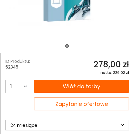
ID Produktu:
278,00 zł
62345
netto: 226,02 zł
__B2C.PRODUCT.QUANTITY
Włóż do torby
__B2C.PRODUCT.QUANTITY
Zapytanie ofertowe
24 miesiące