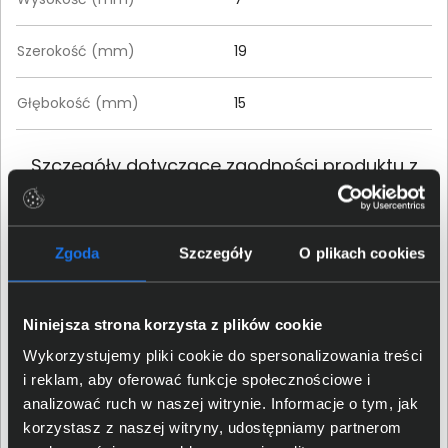
Szerokość (mm)
19
Głębokość (mm)
15
Szczegóły dotyczące zgodności produktu z
przepisami
TP-LINK POLSKA Sp. z.o.o.;
Zgoda
Szczegóły
O plikach cookies
Ożarowska 40/42, 05-850
Dane producenta
Duchnice;
compliance@tp-
link.com
Niniejsza strona korzysta z plików cookie
TP-LINK POLSKA Sp. z.o.o.;
Wykorzystujemy pliki cookie do spersonalizowania treści
Osoba odpowiedzialna za
Ożarowska 40/42, 05-850
i reklam, aby oferować funkcje społecznościowe i
produkt
Duchnice;
compliance@tp-
analizować ruch w naszej witrynie. Informacje o tym, jak
link.com
korzystasz z naszej witryny, udostępniamy partnerom