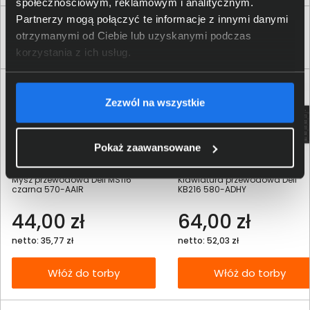
społecznościowym, reklamowym i analitycznym.
Partnerzy mogą połączyć te informacje z innymi danymi
Klienci, którzy kupili ten produkt często
otrzymanymi od Ciebie lub uzyskanymi podczas
wybierali również
korzystania z ich usług.
Zezwól na wszystkie
Pokaż zaawansowane
Mysz przewodowa Dell MS116
Klawiatura przewodowa Dell
czarna 570-AAIR
KB216 580-ADHY
44,00 zł
64,00 zł
netto: 35,77 zł
netto: 52,03 zł
Włóż do torby
Włóż do torby