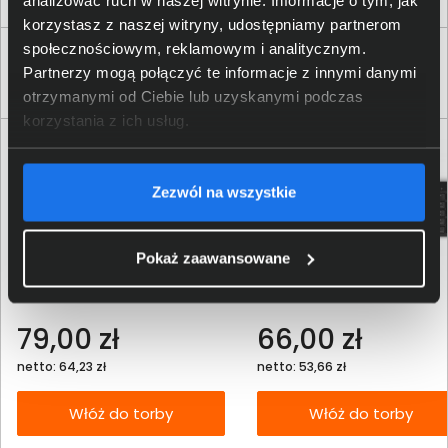
korzystasz z naszej witryny, udostępniamy partnerom
społecznościowym, reklamowym i analitycznym.
Klienci, którzy kupili ten produkt często
Partnerzy mogą połączyć te informacje z innymi danymi
wybierali również
otrzymanymi od Ciebie lub uzyskanymi podczas
korzystania z ich usług.
Zezwól na wszystkie
Pokaż zaawansowane
Mysz przewodowa Dell MS3220
Klawiatura przewodowa Dell
laserowa 570-ABHN
KB216 US czarna 580-ADHK
79,00 zł
66,00 zł
netto: 64,23 zł
netto: 53,66 zł
Włóż do torby
Włóż do torby