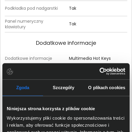
Podkładka pod nadgarstki
Tak
Panel numeryczny
Tak
klawiatury
Dodatkowe informacje
Dodatkowe informacje
Multimedia Hot Keys
Szczegóły dotyczące zgodności produktu z
przepisami
Zgoda
Szczegóły
O plikach cookies
Dell Inc.; 1 Dell Way, Round
Dane producenta
Rock, TX 78682, US
Niniejsza strona korzysta z plików cookie
Wykorzystujemy pliki cookie do spersonalizowania treści
Osoba odpowiedzialna za
Dell Sp. z o.o.; ul. Inflancka
produkt
4a, 00-189 Warszawa, PL
i reklam, aby oferować funkcje społecznościowe i
analizować ruch w naszej witrynie. Informacje o tym, jak