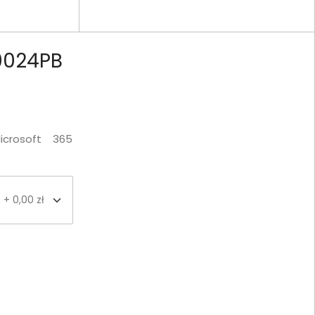
E0024PB
icrosoft 365
+ 0,00 zł