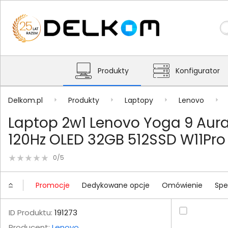
Produkty
Konfigurator
Delkom.pl
Produkty
Laptopy
Lenovo
Laptop 2w1 Lenovo Yoga 9 Aura E
120Hz OLED 32GB 512SSD W11Pro +
0/5
Promocje
Dedykowane opcje
Omówienie
Spe
ID Produktu:
191273
Producent:
Lenovo