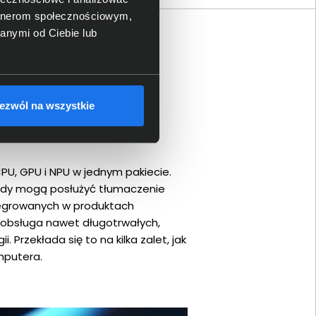
artnerom społecznościowym,
anymi od Ciebie lub
ezwól na wszystkie
PU, GPU i NPU w jednym pakiecie.
kłady mogą posłużyć tłumaczenie
ntegrowanych w produktach
 obsługa nawet długotrwałych,
 Przekłada się to na kilka zalet, jak
mputera.