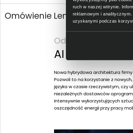
ruch w naszej witrynie. Inf
Omówienie Lenovo Yoga 9 2-in-
reklamowym i analitycznym. 
uzyskanymi podczas korzysta
Odkryj Intel® AI Bo
AI wbudowane
Nowa hybrydowa architektura firmy 
Pozwoli to na korzystanie z nowych,
języka w czasie rzeczywistym, czy 
niezależnych dostawców oprogramow
intensywnie wykorzystujących sztuczn
oszczędność energii przy pracy mob