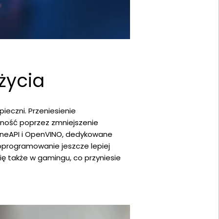
życia
ieczni. Przeniesienie
tność poprzez zmniejszenie
oneAPI i OpenVINO, dedykowane
 oprogramowanie jeszcze lepiej
ię także w gamingu, co przyniesie