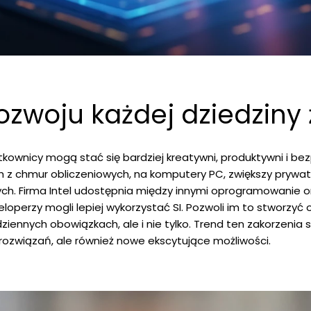
ozwoju każdej dziedziny 
tkownicy mogą stać się bardziej kreatywni, produktywni i bezp
z chmur obliczeniowych, na komputery PC, zwiększy prywa
ych. Firma Intel udostępnia między innymi oprogramowanie 
eloperzy mogli lepiej wykorzystać SI. Pozwoli im to stworzyć
iennych obowiązkach, ale i nie tylko. Trend ten zakorzenia s
ż rozwiązań, ale również nowe ekscytujące możliwości.