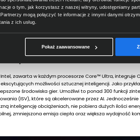
ormacje o tym, jak korzystasz z naszej witryny, udostępniamy p
1 14IPH11 83SE0024PB
Partnerzy mogą połączyć te informacje z innymi danymi otrzym
nia z ich usług.
ost
Pokaż zaawansowane
Z
 w procesor
Intel, zawarta w każdym procesorze Core™ Ultra, integruje C
 ekscytujących możliwości sztucznej inteligencji. Jako przy
ulepszone środowiska gier. Umożliwi to ponad 300 funkcji zi
ania (ISV), które są akcelerowane przez AI. Jednocześnie
ą inteligencję obciążeniach, nie pobiera dużych ilości energii.
ilnej, zmniejszona emisja ciepła oraz większa wydajność ko