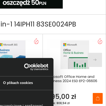
n-1 14IPH11 83SE0024PB
 365 Business
Microsoft Office Home and
ESD 1 rok - KLQ-00211
Business 2024 ESD EP2-06606
O plikach cookies
0 zł
995,00 zł
5 zł
netto: 808,94 zł
ołecznościowe i analizować