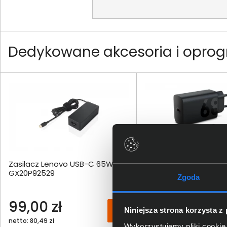
Dedykowane akcesoria i oprog
Zasilacz Lenovo USB-C 65W
Ładowarka Lenovo U
GX20P92529
ZG38C05739
Zgoda
99,00 zł
99,00 zł
Niniejsza strona korzysta z
netto: 80,49 zł
netto: 80,49 zł
Wykorzystujemy pliki cookie 