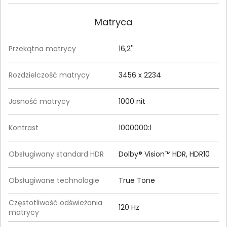
Matryca
Przekątna matrycy
16,2''
Rozdzielczość matrycy
3456 x 2234
Jasność matrycy
1000 nit
Kontrast
1000000:1
Obsługiwany standard HDR
Dolby® Vision™ HDR, HDR10
Obsługiwane technologie
True Tone
Częstotliwość odświeżania
120 Hz
matrycy