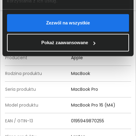
korzystania z ich usług.
Specyfikacja techniczna Apple MacBook Pro 16
Zezwól na wszystkie
(M4)
Produkt
Pokaż zaawansowane
Producent
Apple
Rodzina produktu
MacBook
Seria produktu
MacBook Pro
Model produktu
MacBook Pro 16 (M4)
EAN / GTIN-13
0195949870255