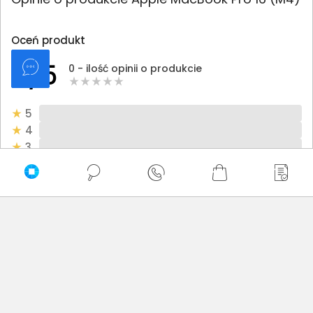
Oceń produkt
0/5
0 - ilość opinii o produkcie
5
4
3
2
1
Bądź pierwszy! - zaloguj się na swoje konto i oceń
zakupiony produkt.
Twoja ocena: