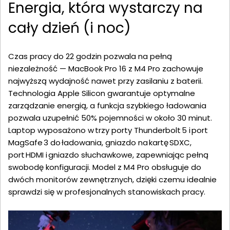
Energia, która wystarczy na
cały dzień (i noc)
Czas pracy do 22 godzin pozwala na pełną
niezależność — MacBook Pro 16 z M4 Pro zachowuje
najwyższą wydajność nawet przy zasilaniu z baterii.
Technologia Apple Silicon gwarantuje optymalne
zarządzanie energią, a funkcja szybkiego ładowania
pozwala uzupełnić 50% pojemności w około 30 minut.
Laptop wyposażono w trzy porty Thunderbolt 5 i port
MagSafe 3 do ładowania, gniazdo na kartę SDXC,
port HDMI i gniazdo słuchawkowe, zapewniając pełną
swobodę konfiguracji. Model z M4 Pro obsługuje do
dwóch monitorów zewnętrznych, dzięki czemu idealnie
sprawdzi się w profesjonalnych stanowiskach pracy.