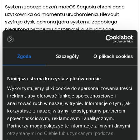
System zabezpieczeń macOS Sequoia chroni dane
użytkownika od momentu uruchomienia. FileVault
szyfruje dysk, ochrona jądra systemu zapobiega
nieautoryzowanemu dostępowi, a wbudowane
zabezpieczenia Apple skutecznie blokują złośliwe
oprogramowanie. MacBook Pro 16 to sprzęt stworzony z
myślą o bezpiecznej, stabilnej i prywatnej pracy —
Zgoda
Szczegóły
O plikach cookies
zarówno w biurze, jak i w podróży.
Niniejsza strona korzysta z plików cookie
Wykorzystujemy pliki cookie do spersonalizowania treści
i reklam, aby oferować funkcje społecznościowe i
analizować ruch w naszej witrynie. Informacje o tym, jak
korzystasz z naszej witryny, udostępniamy partnerom
społecznościowym, reklamowym i analitycznym.
Partnerzy mogą połączyć te informacje z innymi danymi
otrzymanymi od Ciebie lub uzyskanymi podczas