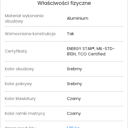
Właściwości fizyczne
Materiał wykonania
Aluminium
obudowy
Wzmocniona konstrukcja
Tak
ENERGY STAR®, MIL-STD-
Certyfikaty
810H, TCO Certified
Kolor obudowy
Srebrny
Kolor pokrywy
Srebrny
Kolor klawiatury
Czarny
Kolor ramki matrycy
Czarny