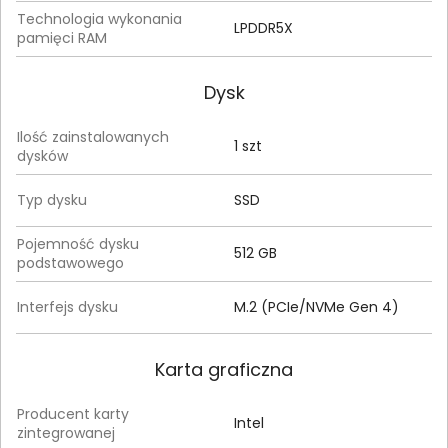
Technologia wykonania
LPDDR5X
pamięci RAM
Dysk
Ilość zainstalowanych
1 szt
dysków
Typ dysku
SSD
Pojemność dysku
512 GB
podstawowego
Interfejs dysku
M.2 (PCIe/NVMe Gen 4)
Karta graficzna
Producent karty
Intel
zintegrowanej