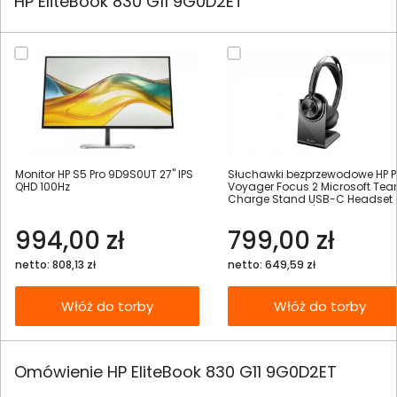
HP EliteBook 830 G11 9G0D2ET
Monitor HP S5 Pro 9D9S0UT 27" IPS
Słuchawki bezprzewodowe HP P
QHD 100Hz
Voyager Focus 2 Microsoft Te
Charge Stand USB-C Headset 
Adapter USB-C/A - 9T9J6AA
994,00 zł
799,00 zł
netto: 808,13 zł
netto: 649,59 zł
Włóż do torby
Włóż do torby
Omówienie HP EliteBook 830 G11 9G0D2ET