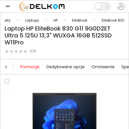
odukty
Laptopy
HP
EliteBook
EliteBook 830
Laptop HP EliteBook 830 G11 9G0D2ET
Ultra 5 125U 13,3" WUXGA 16GB 512SSD
W11Pro
0/5
Promocje
Dedykowane opcje
Omówienie
Spe