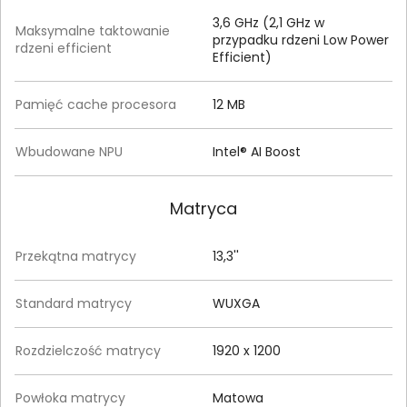
3,6 GHz (2,1 GHz w
Maksymalne taktowanie
przypadku rdzeni Low Power
rdzeni efficient
Efficient)
Pamięć cache procesora
12 MB
Wbudowane NPU
Intel® AI Boost
Matryca
Przekątna matrycy
13,3''
Standard matrycy
WUXGA
Rozdzielczość matrycy
1920 x 1200
Powłoka matrycy
Matowa