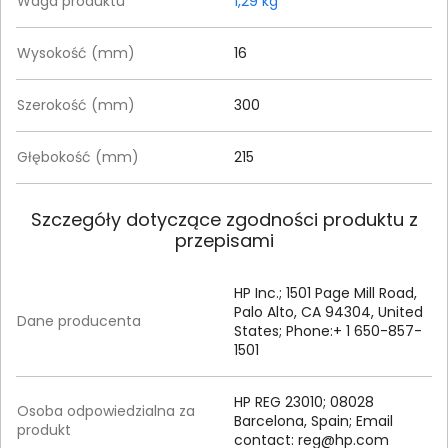
Waga produktu
1,29 kg
Wysokość (mm)
16
Szerokość (mm)
300
Głębokość (mm)
215
Szczegóły dotyczące zgodności produktu z
przepisami
HP Inc.; 1501 Page Mill Road,
Palo Alto, CA 94304, United
Dane producenta
States; Phone:+ 1 650-857-
1501
HP REG 23010; 08028
Osoba odpowiedzialna za
Barcelona, Spain; Email
produkt
contact:
reg@hp.com