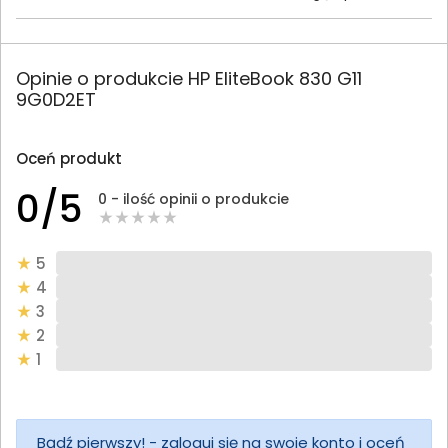
Opinie o produkcie HP EliteBook 830 G11
9G0D2ET
Oceń produkt
0/5
0 - ilość opinii o produkcie
5
4
3
2
1
Bądź pierwszy! - zaloguj się na swoje konto i oceń