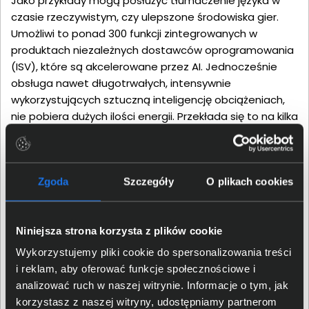
Jako przykłady mogą posłużyć tłumaczenie języka w
czasie rzeczywistym, czy ulepszone środowiska gier.
Umożliwi to ponad 300 funkcji zintegrowanych w
produktach niezależnych dostawców oprogramowania
(ISV), które są akcelerowane przez AI. Jednocześnie
obsługa nawet długotrwałych, intensywnie
wykorzystujących sztuczną inteligencję obciążeniach,
nie pobiera dużych ilości energii. Przekłada się to na kilka
zalet, jak oszczędność energii przy pracy mobilnej,
zmniejszona emisja ciepła oraz większa wydajność
komputera.
Zgoda
Szczegóły
O plikach cookies
Niniejsza strona korzysta z plików cookie
Wykorzystujemy pliki cookie do spersonalizowania treści
i reklam, aby oferować funkcje społecznościowe i
analizować ruch w naszej witrynie. Informacje o tym, jak
korzystasz z naszej witryny, udostępniamy partnerom