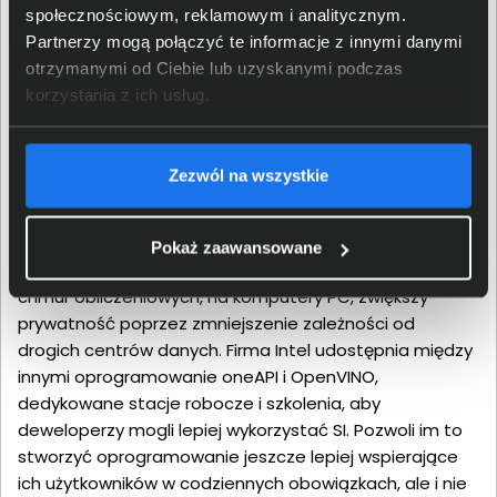
społecznościowym, reklamowym i analitycznym.
Partnerzy mogą połączyć te informacje z innymi danymi
otrzymanymi od Ciebie lub uzyskanymi podczas
korzystania z ich usług.
Potencjał do rozwoju każdej
dziedziny życia
Zezwól na wszystkie
Z pomocą sztucznej inteligencji użytkownicy mogą stać
się bardziej kreatywni, produktywni i bezpieczni.
Pokaż zaawansowane
Przeniesienie dotychczasowych trendów, znanych z
chmur obliczeniowych, na komputery PC, zwiększy
prywatność poprzez zmniejszenie zależności od
drogich centrów danych. Firma Intel udostępnia między
innymi oprogramowanie oneAPI i OpenVINO,
dedykowane stacje robocze i szkolenia, aby
deweloperzy mogli lepiej wykorzystać SI. Pozwoli im to
stworzyć oprogramowanie jeszcze lepiej wspierające
ich użytkowników w codziennych obowiązkach, ale i nie