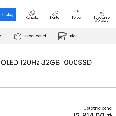
Szukaj
Kontakt
Konto
Torba
Zapytanie
ofertowe
e
Producenci
Blog
8K OLED 120Hz 32GB 1000SSD
Ostatnia cena
12 814,00 zł