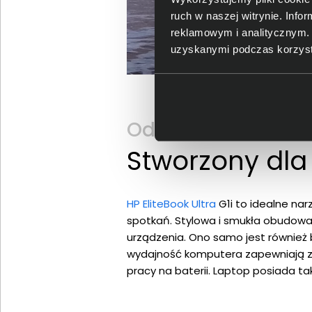
ruch w naszej witrynie. Inf
reklamowym i analitycznym. 
uzyskanymi podczas korzysta
Odkryj EliteBook Ul
Stworzony dla
HP EliteBook Ultra
G1i to idealne na
spotkań. Stylowa i smukła obudowa
urządzenia. Ono samo jest również 
wydajność komputera zapewniają z 
pracy na baterii. Laptop posiada ta