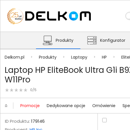
Produkty
Konfigurator
Delkom.pl
Produkty
Laptopy
HP
Elit
Laptop HP EliteBook Ultra G1i B
W11Pro
0/5
Promocje
Dedykowane opcje
Omówienie
Spe
ID Produktu:
179146
Producent:
HP Inc.