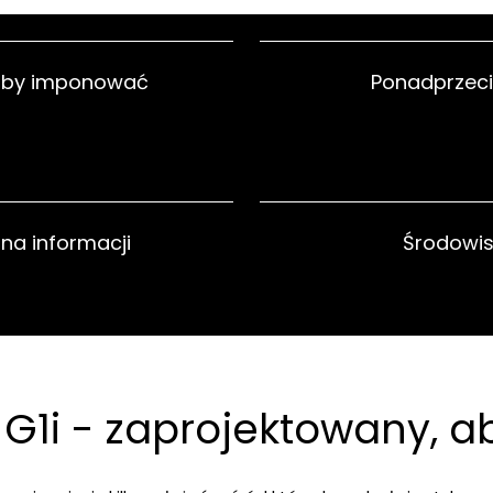
 aby imponować
Ponadprzeci
na informacji
Środowis
ra G1i - zaprojektowany,