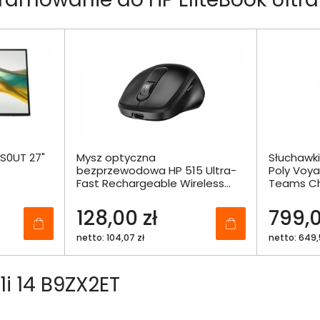
9S0UT 27"
Mysz optyczna
Słuchawk
bezprzewodowa HP 515 Ultra-
Poly Voya
Fast Rechargeable Wireless
Teams Ch
Mouse 9C2F7AA
Headset 
9T9J6AA
128,00 zł
799,0
netto: 104,07 zł
netto: 649,
1i 14 B9ZX2ET