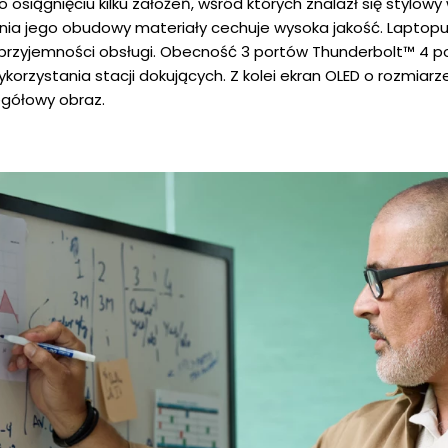
siągnięciu kilku założeń, wśród których znalazł się stylowy
nia jego obudowy materiały cechuje wysoka jakość. Laptopu
przyjemności obsługi. Obecność 3 portów Thunderbolt™ 4 po
ykorzystania stacji dokujących. Z kolei ekran OLED o rozmiarze
zegółowy obraz.