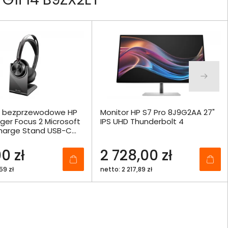
i bezprzewodowe HP
Monitor HP S7 Pro 8J9G2AA 27"
ger Focus 2 Microsoft
IPS UHD Thunderbolt 4
arge Stand USB-C
+ Adapter USB-C/A -
0 zł
2 728,00 zł
59 zł
netto: 2 217,89 zł