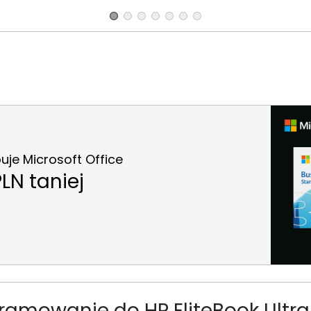
je Microsoft Office
LN taniej
amowanie do HP EliteBook Ultra 