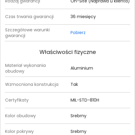
Rodzaj gwarancji
On-Site (Naprawa u klienta)
Czas trwania gwarancji
36 miesięcy
Szczegółowe warunki
Pobierz
gwarancji
Właściwości fizyczne
Materiał wykonania
Aluminium
obudowy
Wzmocniona konstrukcja
Tak
Certyfikaty
MIL-STD-810H
Kolor obudowy
Srebrny
Kolor pokrywy
Srebrny