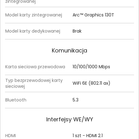
zintegrowanej
Model karty zintegrowanej
Arc™ Graphics 130T
Model karty dedykowanej
Brak
Komunikacja
Karta sieciowa przewodowa
10/100/1000 Mbps
Typ bezprzewodowej karty
WiFi 6E (802.11 ax)
sieciowej
Bluetooth
5.3
Interfejsy WE/WY
HDMI
1 szt - HDMI 2.1