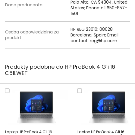
Palo Alto, CA 94304, United
Dane producenta
States; Phone:+ 1 650-857-
1501
HP REG 23010; 08028
Osoba odpowiedzialna za
Barcelona, Spain; Email
produkt
contact:
reg@hp.com
Produkty podobne do HP ProBook 4 G1i 16
C51LWET
Laptop HP ProBook 4 G1i 16
Laptop HP ProBook 4 G1i 16