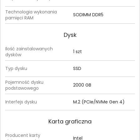
Technologia wykonania
SODIMM DDR5
pamięci RAM
Dysk
Ilość zainstalowanych
1 szt
dysków
Typ dysku
SSD
Pojemność dysku
2000 GB
podstawowego
Interfejs dysku
M.2 (PCIe/NVMe Gen 4)
Karta graficzna
Producent karty
Intel