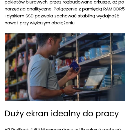
pakietów biurowych, przez rozbudowane arkusze, aż po
narzędzia analityczne. Połączenie z pamięcią RAM DDR5
i dyskiem SSD pozwala zachować stabilną wydajność
nawet przy większym obciążeniu.
Duży ekran idealny do pracy
HP ProBook 4 G1i 16 wyposażono w 16-calową matrycę