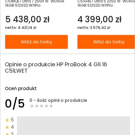
C51MQET Ultra 7 255H 16" WUXGA
C51G4ET Ultra 5 225U 16" WUXG
16GB 512SSD W11Pro
16GB 512SSD W11Pro
5 438,00 zł
4 399,00 zł
netto: 4 421,14 zł
netto: 3 576,42 zł
Włóż do torby
Włóż do torby
Opinie o produkcie HP ProBook 4 G1i 16
C51LWET
Oceń produkt
0/5
0 - ilość opinii o produkcie
5
4
3