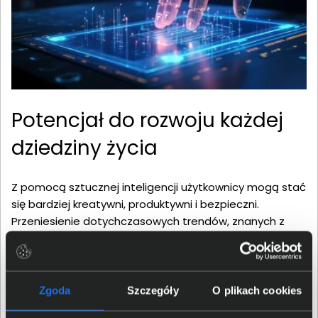
Potencjał do rozwoju każdej
dziedziny życia
Z pomocą sztucznej inteligencji użytkownicy mogą stać
się bardziej kreatywni, produktywni i bezpieczni.
Przeniesienie dotychczasowych trendów, znanych z
chmur obliczeniowych, na komputery PC, zwiększy
prywatność poprzez zmniejszenie zależności od
drogich centrów danych. Firma Intel udostępnia między
innymi oprogramowanie oneAPI i OpenVINO,
Zgoda
Szczegóły
O plikach cookies
dedykowane stacje robocze i szkolenia, aby