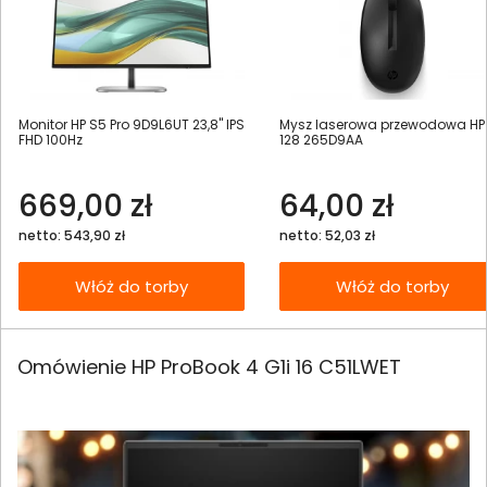
Monitor HP S5 Pro 9D9L6UT 23,8" IPS
Mysz laserowa przewodowa HP
FHD 100Hz
128 265D9AA
669,00 zł
64,00 zł
netto: 543,90 zł
netto: 52,03 zł
Włóż do torby
Włóż do torby
Omówienie HP ProBook 4 G1i 16 C51LWET