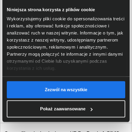
deweloperzy mogli lepiej wykorzystać SI. Pozwoli im to
stworzyć oprogramowanie jeszcze lepiej wspierające
Niniejsza strona korzysta z plików cookie
ich użytkowników w codziennych obowiązkach, ale i nie
Wykorzystujemy pliki cookie do spersonalizowania treści
tylko. Trend ten zakorzenia się także w gamingu, co
i reklam, aby oferować funkcje społecznościowe i
przyniesie nie tylko ulepszenia istniejących już
analizować ruch w naszej witrynie. Informacje o tym, jak
rozwiązań, ale również nowe ekscytujące możliwości.
korzystasz z naszej witryny, udostępniamy partnerom
społecznościowym, reklamowym i analitycznym.
Partnerzy mogą połączyć te informacje z innymi danymi
otrzymanymi od Ciebie lub uzyskanymi podczas
korzystania z ich usług.
Zezwól na wszystkie
Pokaż zaawansowane