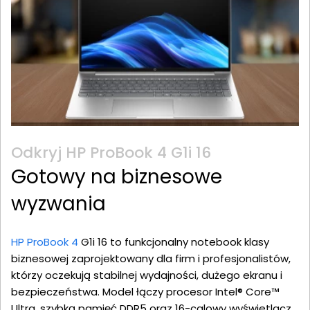
Odkryj HP ProBook 4 G1i 16
Gotowy na biznesowe
wyzwania
HP ProBook 4
G1i 16 to funkcjonalny notebook klasy
biznesowej zaprojektowany dla firm i profesjonalistów,
którzy oczekują stabilnej wydajności, dużego ekranu i
bezpieczeństwa. Model łączy procesor Intel® Core™
Ultra, szybką pamięć DDR5 oraz 16-calowy wyświetlacz