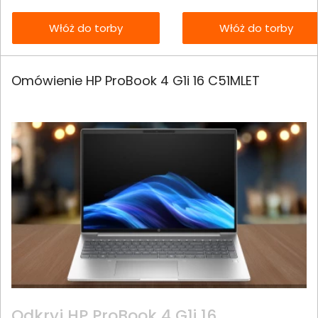
Włóż do torby
Włóż do torby
Omówienie HP ProBook 4 G1i 16 C51MLET
Odkryj HP ProBook 4 G1i 16