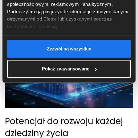
nie pobiera dużych ilości energii. Przekłada się to na kilka
społecznościowym, reklamowym i analitycznym.
zalet, jak oszczędność energii przy pracy mobilnej,
Partnerzy mogą połączyć te informacje z innymi danymi
zmniejszona emisja ciepła oraz większa wydajność
otrzymanymi od Ciebie lub uzyskanymi podczas
komputera.
korzystania z ich usług.
Zezwól na wszystkie
Pokaż zaawansowane
Potencjał do rozwoju każdej
dziedziny życia