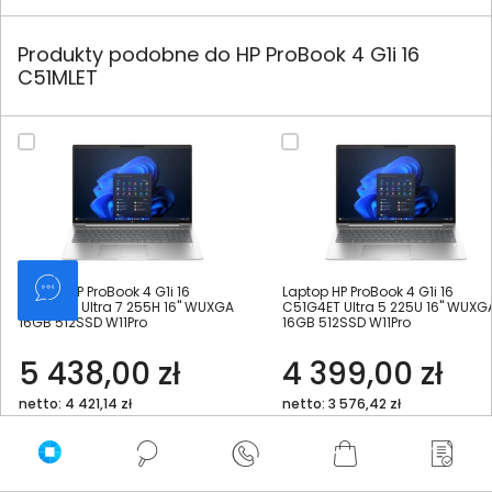
Produkty podobne do HP ProBook 4 G1i 16
C51MLET
Laptop HP ProBook 4 G1i 16
Laptop HP ProBook 4 G1i 16
C51MQET Ultra 7 255H 16" WUXGA
C51G4ET Ultra 5 225U 16" WUXG
16GB 512SSD W11Pro
16GB 512SSD W11Pro
5 438,00 zł
4 399,00 zł
netto: 4 421,14 zł
netto: 3 576,42 zł
Włóż do torby
Włóż do torby