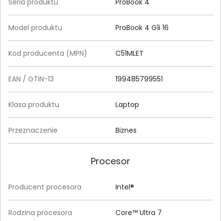
Seria produktu
ProBook 4
Model produktu
ProBook 4 G1i 16
Kod producenta (MPN)
C51MLET
EAN / GTIN-13
199485799551
Klasa produktu
Laptop
Przeznaczenie
Biznes
Procesor
Producent procesora
Intel®
Rodzina procesora
Core™ Ultra 7