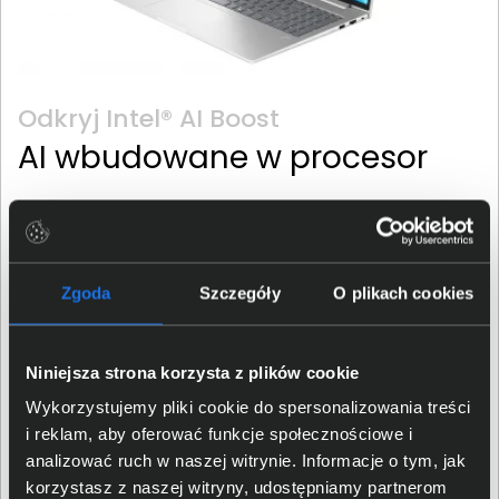
Odkryj Intel® AI Boost
AI wbudowane w procesor
Nowa hybrydowa architektura firmy Intel, zawarta w
każdym procesorze Core™ Ultra, integruje CPU, GPU i
NPU w jednym pakiecie. Pozwoli to na korzystanie z
Zgoda
Szczegóły
O plikach cookies
nowych, ekscytujących możliwości sztucznej inteligencji.
Jako przykłady mogą posłużyć tłumaczenie języka w
czasie rzeczywistym, czy ulepszone środowiska gier.
Niniejsza strona korzysta z plików cookie
Umożliwi to ponad 300 funkcji zintegrowanych w
produktach niezależnych dostawców oprogramowania
Wykorzystujemy pliki cookie do spersonalizowania treści
(ISV), które są akcelerowane przez AI. Jednocześnie
i reklam, aby oferować funkcje społecznościowe i
obsługa nawet długotrwałych, intensywnie
analizować ruch w naszej witrynie. Informacje o tym, jak
wykorzystujących sztuczną inteligencję obciążeniach,
korzystasz z naszej witryny, udostępniamy partnerom