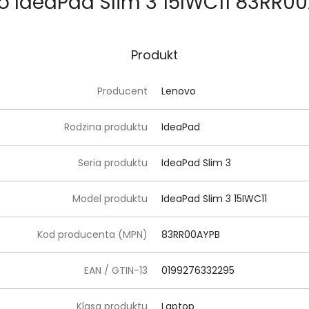
o IdeaPad Slim 3 15IWC11 83RR0
Produkt
Producent
Lenovo
Rodzina produktu
IdeaPad
Seria produktu
IdeaPad Slim 3
Model produktu
IdeaPad Slim 3 15IWC11
Kod producenta (MPN)
83RR00AYPB
EAN / GTIN-13
0199276332295
Klasa produktu
Laptop