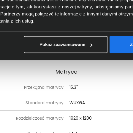
ormacje o tym, jak korzystasz z naszej witryny, udostępniamy p
Partnerzy mogą połączyć te informacje z innymi danymi otrzym
aktowanie rdzeni performance
4,6 GHz
nia z ich usług.
ne taktowanie rdzeni efficient
3,4 GHz
Pokaż zaawansowane
Z
Pamięć cache procesora
6 MB
Matryca
Przekątna matrycy
15,3''
Standard matrycy
WUXGA
Rozdzielczość matrycy
1920 x 1200