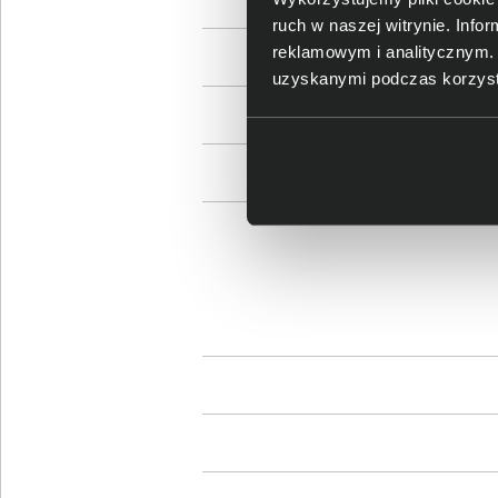
ruch w naszej witrynie. Inf
reklamowym i analitycznym. 
Maksymalne t
uzyskanymi podczas korzysta
Maksymal