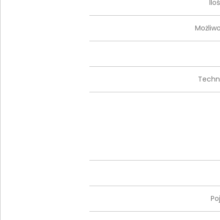
Il
Możliw
Techn
Po