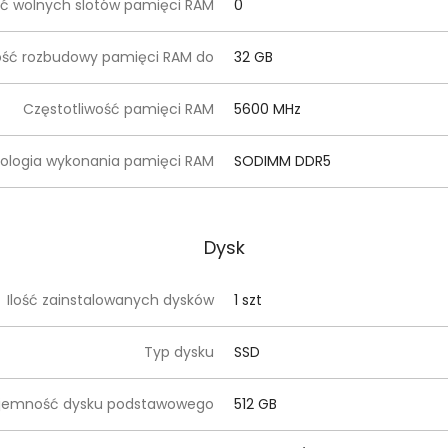
ość wolnych slotów pamięci RAM
0
ość rozbudowy pamięci RAM do
32 GB
Częstotliwość pamięci RAM
5600 MHz
ologia wykonania pamięci RAM
SODIMM DDR5
Dysk
Ilość zainstalowanych dysków
1 szt
Typ dysku
SSD
jemność dysku podstawowego
512 GB