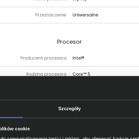
Przeznaczenie
Uniwersalne
Procesor
Producent procesora
Intel®
Rodzina procesora
Core™ 5
Model procesora
Core™ 5 320
Liczba rdzeni procesora
sześć
Szczegóły
Liczba rdzeni performance
dwa
 plików cookie
Liczba rdzeni efficient
cztery (Low Power Efficient)
do spersonalizowania treści i reklam, aby oferować funkcje sp