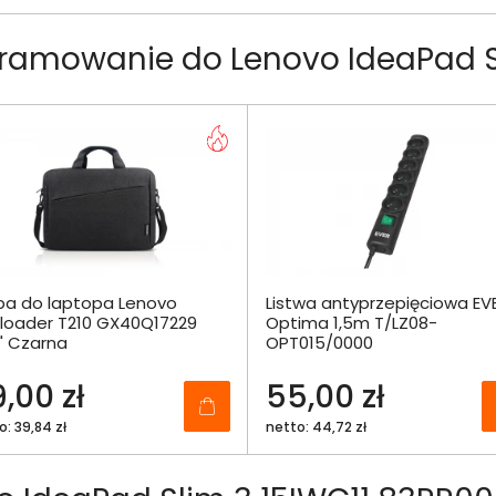
ramowanie do Lenovo IdeaPad S
ba do laptopa Lenovo
Listwa antyprzepięciowa EV
loader T210 GX40Q17229
Optima 1,5m T/LZ08-
6" Czarna
OPT015/0000
,00 zł
55,00 zł
o: 39,84 zł
netto: 44,72 zł