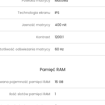
Powłoka matrycy
Matowa
Technologia ekranu
IPS
Jasność matrycy
400 nit
Kontrast
1200:1
totliwość odświeżania matrycy
60 Hz
Pamięć RAM
owana pojemność pamięci RAM
16 GB
Ilość slotów pamięci RAM
1