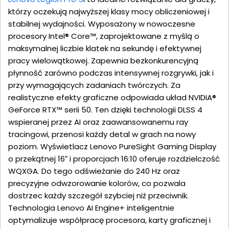
którzy oczekują najwyższej klasy mocy obliczeniowej i
stabilnej wydajności. Wyposażony w nowoczesne
procesory Intel® Core™, zaprojektowane z myślą o
maksymalnej liczbie klatek na sekundę i efektywnej
pracy wielowątkowej. Zapewnia bezkonkurencyjną
płynność zarówno podczas intensywnej rozgrywki, jak i
przy wymagających zadaniach twórczych. Za
realistyczne efekty graficzne odpowiada układ NVIDIA®
GeForce RTX™ serii 50. Ten dzięki technologii DLSS 4
wspieranej przez AI oraz zaawansowanemu ray
tracingowi, przenosi każdy detal w grach na nowy
poziom. Wyświetlacz Lenovo PureSight Gaming Display
o przekątnej 16″ i proporcjach 16:10 oferuje rozdzielczość
WQXGA. Do tego odświeżanie do 240 Hz oraz
precyzyjne odwzorowanie kolorów, co pozwala
dostrzec każdy szczegół szybciej niż przeciwnik.
Technologia Lenovo AI Engine+ inteligentnie
optymalizuje współpracę procesora, karty graficznej i