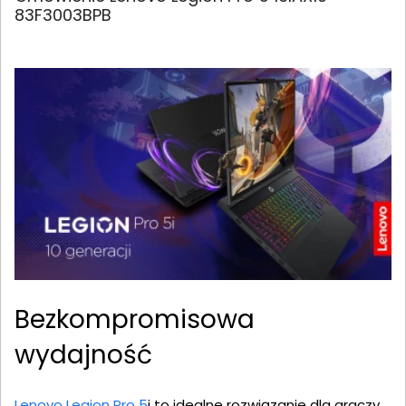
83F3003BPB
Bezkompromisowa
wydajność
Lenovo Legion Pro 5
i to idealne rozwiązanie dla graczy,