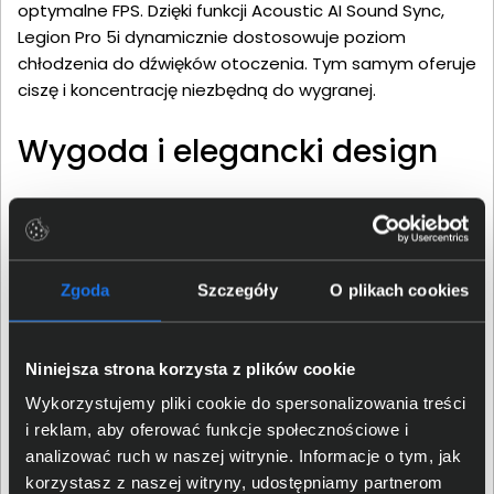
optymalne FPS. Dzięki funkcji Acoustic AI Sound Sync,
Legion Pro 5i dynamicznie dostosowuje poziom
chłodzenia do dźwięków otoczenia. Tym samym oferuje
ciszę i koncentrację niezbędną do wygranej.
Wygoda i elegancki design
Laptop Lenovo Legion Pro 5i to połączenie agresywnej
stylistyki z funkcjonalnością klasy premium. Obudowa w
kolorze Eclipse Black posiada duże otwory wentylacyjne
Zgoda
Szczegóły
O plikach cookies
z tyłu, co sprzyja lepszemu przepływowi powietrza i
utrzymaniu niskiej temperatury. Inteligentne
rozmieszczenie portów, w tym HDMI 2.1, Ethernet i USB-
Niniejsza strona korzysta z plików cookie
C, zapewnia wygodne podłączenie akcesoriów. Dzięki
temu klawiatura oraz podpórki pod nadgarstki
Wykorzystujemy pliki cookie do spersonalizowania treści
pozostają chłodne nawet przy długiej grze. Wysokiej
i reklam, aby oferować funkcje społecznościowe i
jakości aluminium, ekologiczne materiały i
analizować ruch w naszej witrynie. Informacje o tym, jak
energooszczędne rozwiązania podkreślają dbałość
korzystasz z naszej witryny, udostępniamy partnerom