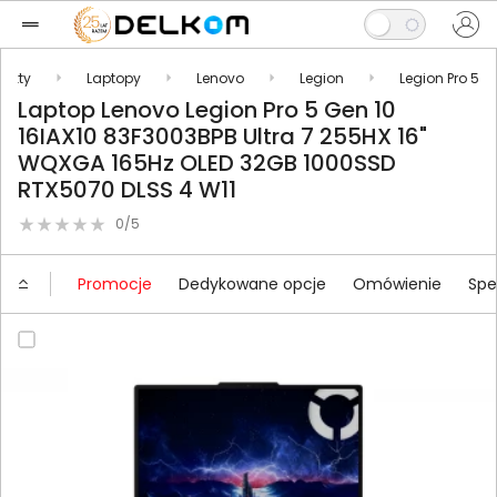
dukty
Laptopy
Lenovo
Legion
Legion Pro 5
Laptop Lenovo Legion Pro 5 Gen 10
16IAX10 83F3003BPB Ultra 7 255HX 16"
WQXGA 165Hz OLED 32GB 1000SSD
RTX5070 DLSS 4 W11
0/5
Promocje
Dedykowane opcje
Omówienie
Spe