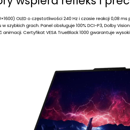
óry wspiera refleks i prec
1600) OLED o częstotliwości 240 Hz i czasie reakcji 0,08 m
 w szybkich grach. Panel obsługuje 100% DCI-P3, Dolby Visio
 animacji. Certyfikat VESA TrueBlack 1000 gwarantuje wysoki 