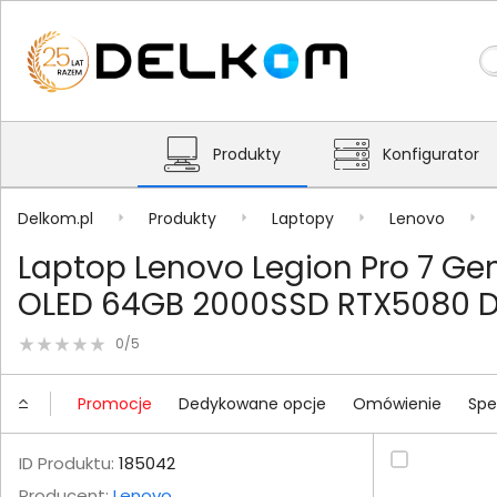
Produkty
Konfigurator
Delkom.pl
Produkty
Laptopy
Lenovo
Laptop Lenovo Legion Pro 7 G
OLED 64GB 2000SSD RTX5080 D
0/5
Promocje
Dedykowane opcje
Omówienie
Spe
ID Produktu:
185042
Producent:
Lenovo