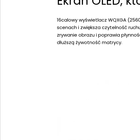
Ekran OLED, kt
16calowy wyświetlacz WQXGA (2560×
scenach i zwiększa czytelność ruchu
zrywanie obrazu i poprawia płynność
dłuższą żywotność matrycy.