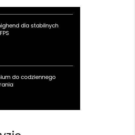
highend dla stabilnych
FPS
mium do codziennego
rania