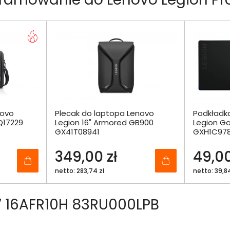
novo
Plecak do laptopa Lenovo
Podkładk
Q17229
Legion 16" Armored GB900
Legion Ga
GX41T08941
GXH1C97
349,00 zł
49,00
netto: 283,74 zł
netto: 39,84
7 16AFR10H 83RU000LPB