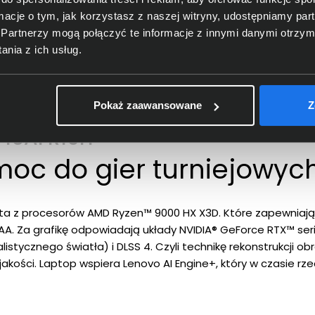
ormacje o tym, jak korzystasz z naszej witryny, udostępniamy p
Partnerzy mogą połączyć te informacje z innymi danymi otrzym
nia z ich usług.
Pokaż zaawansowane
Z
7 16AFR10H
oc do gier turniejowyc
ta z procesorów AMD Ryzen™ 9000 HX X3D. Które zapewniają
A. Za grafikę odpowiadają układy NVIDIA® GeForce RTX™ serii
alistycznego światła) i DLSS 4. Czyli technikę rekonstrukcji 
 jakości. Laptop wspiera Lenovo AI Engine+, który w czasie r