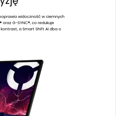
yzję
s poprawia widoczność w ciemnych
n® oraz G-SYNC®, co redukuje
kontrast, a Smart Shift AI dba o