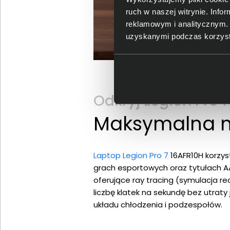
ruch w naszej witrynie. Inf
reklamowym i analitycznym. 
uzyskanymi podczas korzysta
Odkryj Legion Pro 
Maksymalna m
Laptop Legion Pro 7
16AFR10H korzys
grach esportowych oraz tytułach AA
oferujące ray tracing (symulacja re
liczbę klatek na sekundę bez utraty
układu chłodzenia i podzespołów.