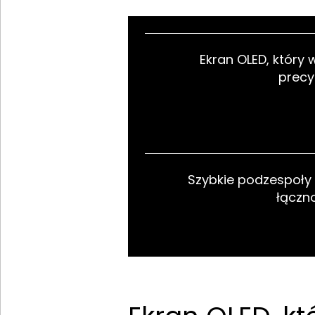
Ekran OLED, który w
precy
Szybkie podzespoł
łączn