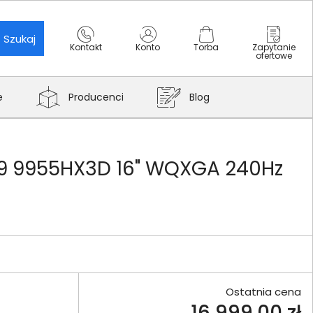
Szukaj
Kontakt
Konto
Torba
Zapytanie
ofertowe
e
Producenci
Blog
n 9 9955HX3D 16" WQXGA 240Hz
Ostatnia cena
16 999,00 zł