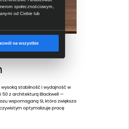
artnerom społecznościowym,
anymi od Ciebie lub
ezwól na wszystkie
h
 wysoką stabilność i wydajność w
 50 z architekturą Blackwell —
obrazu wspomaganą SI, która zwiększa
zeczywistym optymalizuje pracę