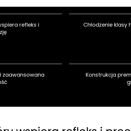
spiera refleks i
Chłodzenie klasy 
zję
y i zaawansowana
Konstrukcja pre
ość
g