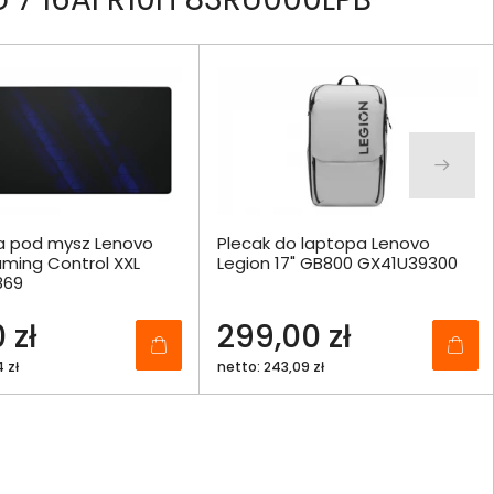
a pod mysz Lenovo
Plecak do laptopa Lenovo
ming Control XXL
Legion 17" GB800 GX41U39300
869
 zł
299,00 zł
 zł
netto: 243,09 zł