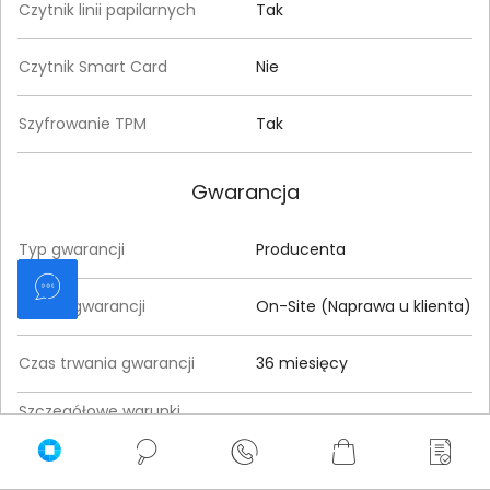
Czytnik linii papilarnych
Tak
Czytnik Smart Card
Nie
Szyfrowanie TPM
Tak
Gwarancja
Typ gwarancji
Producenta
Rodzaj gwarancji
On-Site (Naprawa u klienta)
Czas trwania gwarancji
36 miesięcy
Szczegółowe warunki
Pobierz
gwarancji