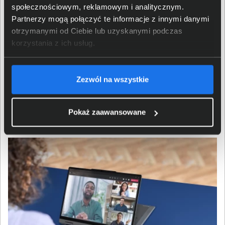
społecznościowym, reklamowym i analitycznym.
Partnerzy mogą połączyć te informacje z innymi danymi
Zrównoważony wybór
otrzymanymi od Ciebie lub uzyskanymi podczas
korzystania z ich usług.
Laptop spełnia normy środowiskowe ENERGY STAR® 9.0,
EPEAT® Gold oraz TCO Certified 10.0. Dzięki
Zezwól na wszystkie
nowoczesnym komponentom i energooszczędnym
rozwiązaniom, ThinkBook 14 2-in-1 Gen 5 IAU to sprzęt,
który wspiera nie tylko produktywność, ale także
Pokaż zaawansowane
odpowiedzialność ekologiczną.