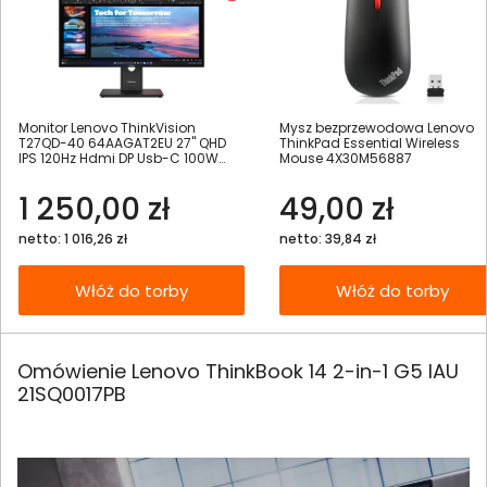
Monitor Lenovo ThinkVision
Mysz bezprzewodowa Lenovo
T27QD-40 64AAGAT2EU 27" QHD
ThinkPad Essential Wireless
IPS 120Hz Hdmi DP Usb-C 100W
Mouse 4X30M56887
RJ45 Daisy Chain
1 250,00 zł
49,00 zł
netto: 1 016,26 zł
netto: 39,84 zł
Włóż do torby
Włóż do torby
Omówienie Lenovo ThinkBook 14 2-in-1 G5 IAU
21SQ0017PB