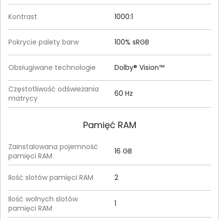
Kontrast
1000:1
Pokrycie palety barw
100% sRGB
Obsługiwane technologie
Dolby® Vision™
Częstotliwość odświeżania
60 Hz
matrycy
Pamięć RAM
Zainstalowana pojemność
16 GB
pamięci RAM
Ilość slotów pamięci RAM
2
Ilość wolnych slotów
1
pamięci RAM