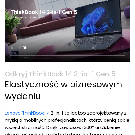
Odkryj ThinkBook 14 2-in-1 Gen 5
Elastyczność w biznesowym
wydaniu
Lenovo ThinkBook 14
2-in-1 to laptop zaprojektowany z
myślą o mobilnych profesjonalistach, którzy cenią sobie
wszechstronność. Dzięki zawiasowi 360° urządzenie
płynnie przechodzi między trybem laptopa, namiotu,