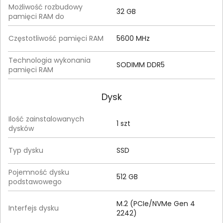
Możliwość rozbudowy
32 GB
pamięci RAM do
Częstotliwość pamięci RAM
5600 MHz
Technologia wykonania
SODIMM DDR5
pamięci RAM
Dysk
Ilość zainstalowanych
1 szt
dysków
Typ dysku
SSD
Pojemność dysku
512 GB
podstawowego
M.2 (PCIe/NVMe Gen 4
Interfejs dysku
2242)