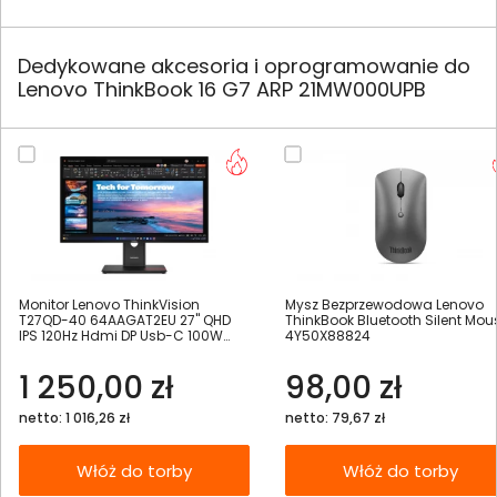
Dedykowane akcesoria i oprogramowanie do
Lenovo ThinkBook 16 G7 ARP 21MW000UPB
Monitor Lenovo ThinkVision
Mysz Bezprzewodowa Lenovo
T27QD-40 64AAGAT2EU 27" QHD
ThinkBook Bluetooth Silent Mou
IPS 120Hz Hdmi DP Usb-C 100W
4Y50X88824
RJ45 Daisy Chain
1 250,00 zł
98,00 zł
netto: 1 016,26 zł
netto: 79,67 zł
Włóż do torby
Włóż do torby