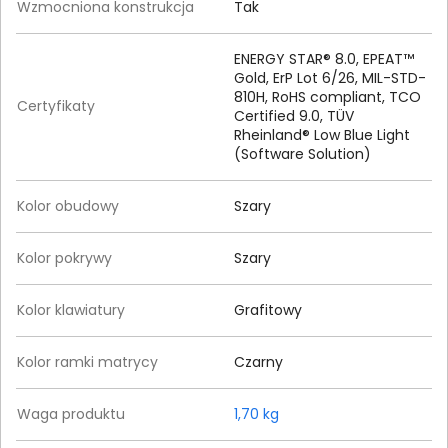
Wzmocniona konstrukcja
Tak
ENERGY STAR® 8.0, EPEAT™
Gold, ErP Lot 6/26, MIL-STD-
810H, RoHS compliant, TCO
Certyfikaty
Certified 9.0, TÜV
Rheinland® Low Blue Light
(Software Solution)
Kolor obudowy
Szary
Kolor pokrywy
Szary
Kolor klawiatury
Grafitowy
Kolor ramki matrycy
Czarny
Waga produktu
1,70 kg