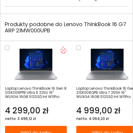
Produkty podobne do Lenovo ThinkBook 16 G7
ARP 21MW000UPB
Laptop Lenovo ThinkBook 16 Gen 8
Laptop Lenovo ThinkBook 16 Ge
21SK008PPB Ultra 5 225U 16"
21SK008QPB Ultra 7 255H 16"
WUXGA 16GB 512SSD Int W11Pro
WUXGA 16GB 512SSD Int W11Pro
4 299,00 zł
4 999,00 zł
netto: 3 495,12 zł
netto: 4 064,23 zł
Włóż do torby
Włóż do torby