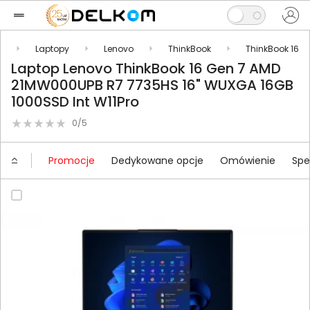
y
Laptopy
Lenovo
ThinkBook
ThinkBook 16
Laptop Lenovo ThinkBook 16 Gen 7 AMD
21MW000UPB R7 7735HS 16" WUXGA 16GB
1000SSD Int W11Pro
0/5
Promocje
Dedykowane opcje
Omówienie
Spe