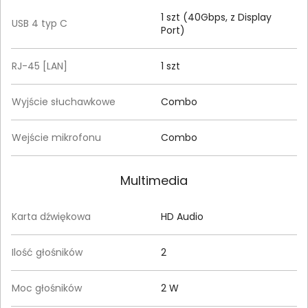
1 szt (40Gbps, z Display
USB 4 typ C
Port)
RJ-45 [LAN]
1 szt
Wyjście słuchawkowe
Combo
Wejście mikrofonu
Combo
Multimedia
Karta dźwiękowa
HD Audio
Ilość głośników
2
Moc głośników
2 W