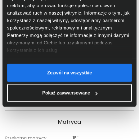
Producent procesora
AMD
i reklam, aby oferować funkcje społecznościowe i
analizować ruch w naszej witrynie. Informacje o tym, jak
Rodzina procesora
Ryzen™ 7
korzystasz z naszej witryny, udostępniamy partnerom
społecznościowym, reklamowym i analitycznym.
Partnerzy mogą połączyć te informacje z innymi danymi
Model procesora
Ryzen™ 7 7735HS
otrzymanymi od Ciebie lub uzyskanymi podczas
korzystania z ich usług.
Liczba rdzeni procesora
osiem
Taktowanie rdzeni
3,2 GHz
procesora
Zezwól na wszystkie
Taktowanie trybu turbo
4,75 GHz
procesora
Pokaż zaawansowane
Pamięć cache procesora
16 MB
Matryca
Przekątna matrycy
16''