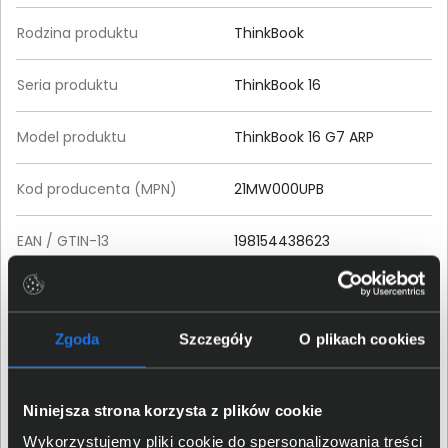
Rodzina produktu
ThinkBook
Seria produktu
ThinkBook 16
Model produktu
ThinkBook 16 G7 ARP
Kod producenta (MPN)
21MW000UPB
EAN / GTIN-13
198154438623
Klasa produktu
Laptop
Zgoda
Szczegóły
O plikach cookies
Przeznaczenie
Biznes
Procesor
Niniejsza strona korzysta z plików cookie
Wykorzystujemy pliki cookie do spersonalizowania treści