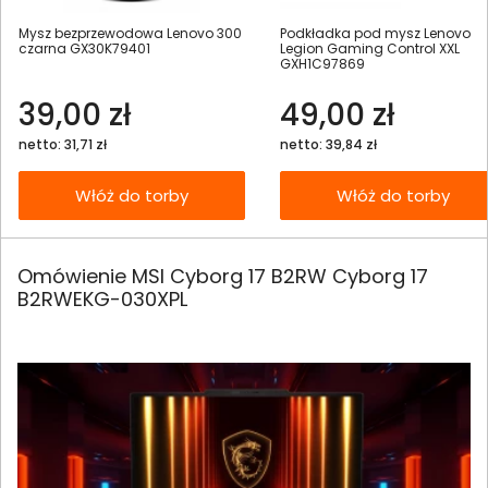
Mysz bezprzewodowa Lenovo 300
Podkładka pod mysz Lenovo
czarna GX30K79401
Legion Gaming Control XXL
GXH1C97869
39,00 zł
49,00 zł
netto: 31,71 zł
netto: 39,84 zł
Włóż do torby
Włóż do torby
Omówienie MSI Cyborg 17 B2RW Cyborg 17
B2RWEKG-030XPL