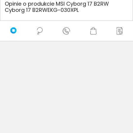
Opinie o produkcie MSI Cyborg 17 B2RW
Cyborg 17 B2RWEKG-030XPL
Oceń produkt
0/5
0 - ilość opinii o produkcie
5
4
3
2
1
Bądź pierwszy! - zaloguj się na swoje konto i oceń
zakupiony produkt.