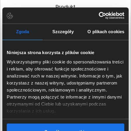
Produkt
Producent
MSI
Zgoda
Szczegóły
O plikach cookies
Rodzina produktu
Cyborg
Seria produktu
Cyborg 17
Niniejsza strona korzysta z plików cookie
Wykorzystujemy pliki cookie do spersonalizowania treści
Model produktu
Cyborg 17 B2RW
i reklam, aby oferować funkcje społecznościowe i
analizować ruch w naszej witrynie. Informacje o tym, jak
korzystasz z naszej witryny, udostępniamy partnerom
Kod producenta (MPN)
Cyborg 17 B2RWEKG-030XPL
społecznościowym, reklamowym i analitycznym.
Partnerzy mogą połączyć te informacje z innymi danymi
EAN / GTIN-13
4711377372824
otrzymanymi od Ciebie lub uzyskanymi podczas
korzystania z ich usług.
Klasa produktu
Laptop
Przeznaczenie
Gaming