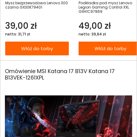
Mysz bezprzewodowa Lenovo 300
Podkładka pod mysz Lenovo
czarna GX30K79401
Legion Gaming Control XXL
GXH1C97869
39,00 zł
49,00 zł
netto: 31,71 zł
netto: 39,84 zł
Włóż do torby
Włóż do torby
Omówienie MSI Katana 17 B13V Katana 17
B13VEK-1261XPL