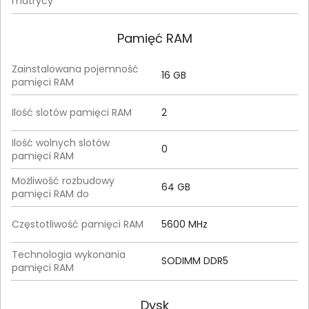
matrycy
Pamięć RAM
Zainstalowana pojemność
16 GB
pamięci RAM
Ilość slotów pamięci RAM
2
Ilość wolnych slotów
0
pamięci RAM
Możliwość rozbudowy
64 GB
pamięci RAM do
Częstotliwość pamięci RAM
5600 MHz
Technologia wykonania
SODIMM DDR5
pamięci RAM
Dysk