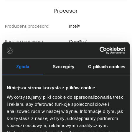
Procesor
Producent procesora
Intel®
Rodzina procesora
Core™ i7
Model procesora
Core™ i7-13620H
Zgoda
Szczegóły
O plikach cookies
Liczba rdzeni procesora
dziesięć
Liczba rdzeni performance
sześć
Niniejsza strona korzysta z plików cookie
Wykorzystujemy pliki cookie do spersonalizowania treści
Liczba rdzeni efficient
cztery
i reklam, aby oferować funkcje społecznościowe i
analizować ruch w naszej witrynie. Informacje o tym, jak
Maksymalne taktowanie
korzystasz z naszej witryny, udostępniamy partnerom
4,9 GHz
rdzeni performance
społecznościowym, reklamowym i analitycznym.