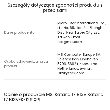
Szczegóły dotyczące zgodności produktu z
przepisami
Micro-Star International Co.,
Ltd No. 69, Lide St., Zhonghe
Dane producenta
Dist., New Taipei City 235,
Taiwan, Email:
acs@msi.com
MSI Computer Europe BV.,
Science Park Eindhoven
Osoba odpowiedzialna za
5706, 5692 ER Son., The
produkt
Netherlands, e-mail:
GPSR@msi.com
Opinie o produkcie MSI Katana 17 B13V Katana
17 B13VEK-1261XPL