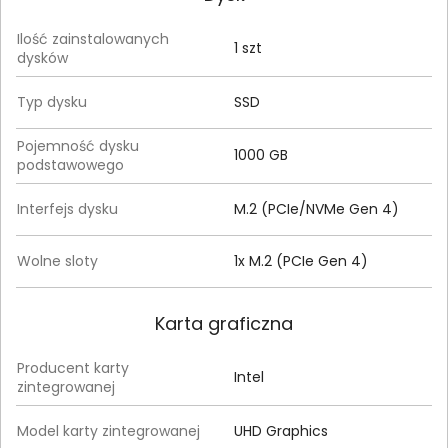
Ilość zainstalowanych
1 szt
dysków
Typ dysku
SSD
Pojemność dysku
1000 GB
podstawowego
Interfejs dysku
M.2 (PCIe/NVMe Gen 4)
Wolne sloty
1x M.2 (PCIe Gen 4)
Karta graficzna
Producent karty
Intel
zintegrowanej
Model karty zintegrowanej
UHD Graphics