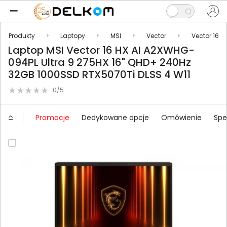
Produkty
Laptopy
MSI
Vector
Vector 16
Laptop MSI Vector 16 HX AI A2XWHG-
094PL Ultra 9 275HX 16" QHD+ 240Hz
32GB 1000SSD RTX5070Ti DLSS 4 W11
0/5
Promocje
Dedykowane opcje
Omówienie
Spe