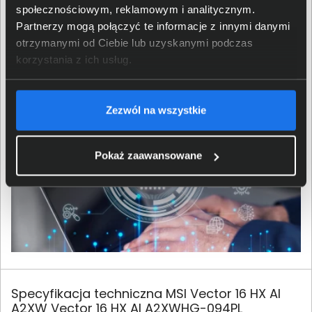
stworzyć oprogramowanie jeszcze lepiej wspierające
społecznościowym, reklamowym i analitycznym.
ich użytkowników w codziennych obowiązkach, ale i nie
Partnerzy mogą połączyć te informacje z innymi danymi
tylko. Trend ten zakorzenia się także w gamingu, co
otrzymanymi od Ciebie lub uzyskanymi podczas
przyniesie nie tylko ulepszenia istniejących już
korzystania z ich usług.
rozwiązań, ale również nowe ekscytujące możliwości.
Zezwól na wszystkie
Pokaż zaawansowane
Specyfikacja techniczna MSI Vector 16 HX AI
A2XW Vector 16 HX AI A2XWHG-094PL