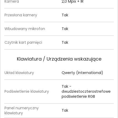
Kamera
2,0 Mpix + IR
Przesłona kamery
Tak
Wbudowany mikrofon
Tak
Czytnik kart pamięci
Tak
Klawiatura / Urządzenia wskazujące
Układ klawiatury
Qwerty (International)
Tak -
Podświetlenie klawiatury
dwudziestoczterostrefowe
podświetlenie RGB
Panel numeryczny
Tak
klawiatury