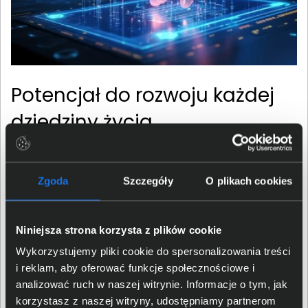
Potencjał do rozwoju każdej
dziedziny życia
Z pomocą sztucznej inteligencji użytkownicy mogą stać
się bardziej kreatywni, produktywni i bezpieczni.
Zgoda
Szczegóły
O plikach cookies
Przeniesienie dotychczasowych trendów, znanych z
chmur obliczeniowych, na komputery PC, zwiększy
prywatność poprzez zmniejszenie zależności od
Niniejsza strona korzysta z plików cookie
drogich centrów danych. Firma Intel udostępnia między
Wykorzystujemy pliki cookie do spersonalizowania treści
innymi oprogramowanie oneAPI i OpenVINO,
i reklam, aby oferować funkcje społecznościowe i
dedykowane stacje robocze i szkolenia, aby
analizować ruch w naszej witrynie. Informacje o tym, jak
deweloperzy mogli lepiej wykorzystać SI. Pozwoli im to
korzystasz z naszej witryny, udostępniamy partnerom