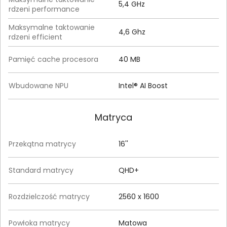
5,4 GHz
rdzeni performance
Maksymalne taktowanie
4,6 Ghz
rdzeni efficient
Pamięć cache procesora
40 MB
Wbudowane NPU
Intel® AI Boost
Matryca
Przekątna matrycy
16''
Standard matrycy
QHD+
Rozdzielczość matrycy
2560 x 1600
Powłoka matrycy
Matowa