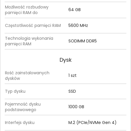
Możliwość rozbudowy
64 GB
pamięci RAM do
Częstotliwość pamięci RAM
5600 MHz
Technologia wykonania
SODIMM DDR5
pamięci RAM
Dysk
Ilość zainstalowanych
1 szt
dysków
Typ dysku
SSD
Pojemność dysku
1000 GB
podstawowego
Interfejs dysku
M.2 (PCIe/NVMe Gen 4)