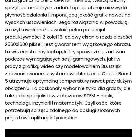
karta graficzna GeForce RTX™ serii 50, tworzą idealny
sprzęt do ambitnych zadań. Laptop oferuje niezwykłą
płynność działania i imponującą jakość grafiki nawet na
wysokich ustawieniach. Jego rozwiązania AI powodują,
że użytkownik może uwolnić pełen potencjał
produktywności. Z kolei 16-calowy ekran o rozdzielczości
2560x1600 pikseli, jest gwarantem wyjątkowego obrazu.
to wszechstronny laptop, który sprawdzi się zarówno
podczas wymagających sesji gamingowych, jak i w
pracy z grafiką, wideo czy modelowaniem 3D. Dzięki
zaawansowanemu systemowi chłodzenia Cooler Boost
5 utrzymuje optymalną temperaturę nawet przy dużym
obciążeniu. To doskonały wybór nie tylko dla graczy, ale
także dla specjalistów z obszarów STEM – nauki,
technologii, inżynierii i matematyki. Czyli osób, które
potrzebują sprzętu zdolnego do obsługi złożonych
projektów i aplikacji inżynierskich