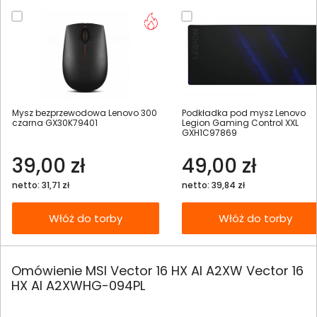
Mysz bezprzewodowa Lenovo 300
Podkładka pod mysz Lenovo
czarna GX30K79401
Legion Gaming Control XXL
GXH1C97869
39,00 zł
49,00 zł
netto: 31,71 zł
netto: 39,84 zł
Włóż do torby
Włóż do torby
Omówienie MSI Vector 16 HX AI A2XW Vector 16
HX AI A2XWHG-094PL