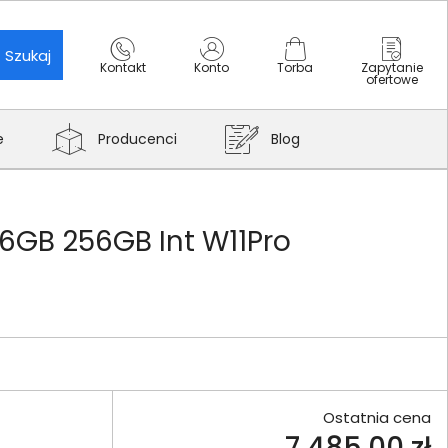
Szukaj
Kontakt
Konto
Torba
Zapytanie
ofertowe
e
Producenci
Blog
16GB 256GB Int W11Pro
Ostatnia cena
7 485,00 zł