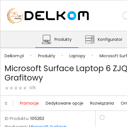
Produkty
Konfigurator
Delkom.pl
Produkty
Laptopy
Microsoft Sur
Microsoft Surface Laptop 6 ZJQ
Grafitowy
0/5
Promocje
Dedykowane opcje
Rozwiązania
Om
ID Produktu:
105262
Producent:
Microsoft Surface