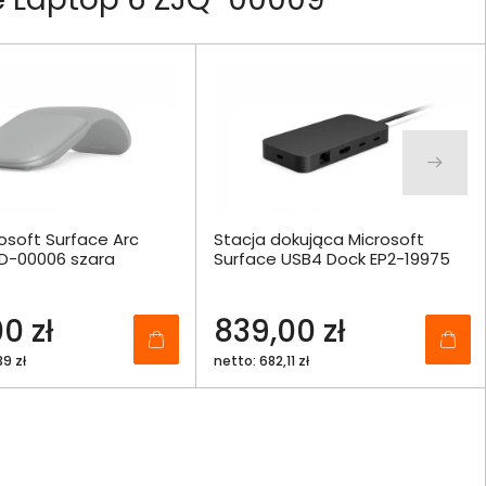
osoft Surface Arc
Stacja dokująca Microsoft
D-00006 szara
Surface USB4 Dock EP2-19975
0 zł
839,00 zł
9 zł
netto: 682,11 zł