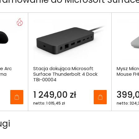
e Arc
Stacja dokująca Microsoft
Mysz Micr
rna
Surface Thunderbolt 4 Dock
Mouse FH
T8I-00004
1 249,00 zł
399,0
netto: 1 015,45 zł
netto: 324,3
ugi