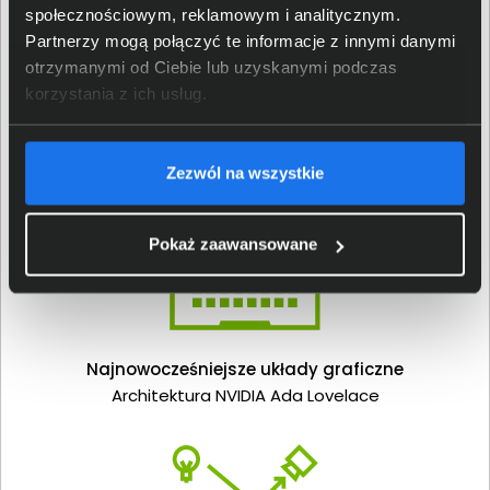
Rdzenie Tensor czwartej generacji
społecznościowym, reklamowym i analitycznym.
Nawet dwukrotnie wyższa wydajność SI
Partnerzy mogą połączyć te informacje z innymi danymi
otrzymanymi od Ciebie lub uzyskanymi podczas
Rdzenie RT trzeciej generacji
korzystania z ich usług.
Nawet dwukrotnie wyższa wydajność ray
tracingu
Zezwól na wszystkie
Pokaż zaawansowane
Najnowocześniejsze układy graficzne
Architektura NVIDIA Ada Lovelace