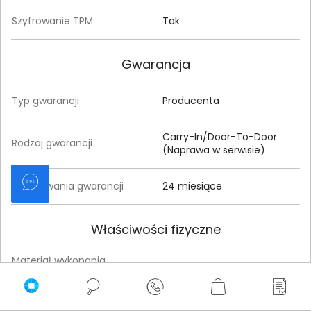
Szyfrowanie TPM
Tak
Gwarancja
Typ gwarancji
Producenta
Carry-In/Door-To-Door
Rodzaj gwarancji
(Naprawa w serwisie)
Czas trwania gwarancji
24 miesiące
Właściwości fizyczne
Materiał wykonania
Aluminium
obudowy
Kolor obudowy
Platynowy