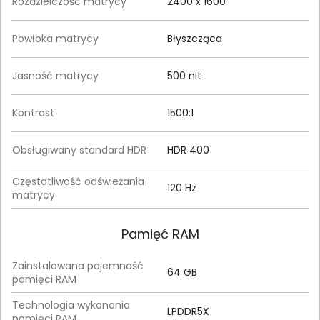
Rozdzielczość matrycy
2400 x 1600
Powłoka matrycy
Błyszcząca
Jasność matrycy
500 nit
Kontrast
1500:1
Obsługiwany standard HDR
HDR 400
Częstotliwość odświeżania
120 Hz
matrycy
Pamięć RAM
Zainstalowana pojemność
64 GB
pamięci RAM
Technologia wykonania
LPDDR5X
pamięci RAM