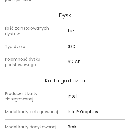
Dysk
Ilość zainstalowanych
1 szt
dysków
Typ dysku
SSD
Pojemność dysku
512 GB
podstawowego
Karta graficzna
Producent karty
Intel
zintegrowanej
Model karty zintegrowanej
Intel® Graphics
Model karty dedykowanej
Brak