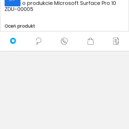
Opinie o produkcie Microsoft Surface Pro 10
ZDU-00005
Oceń produkt
0/5
0 - ilość opinii o produkcie
5
4
3
2
1
Bądź pierwszy! - zaloguj się na swoje konto i oceń
zakupiony produkt.