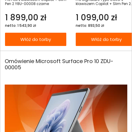
Pen 2 Y8U-00008 czarne
klawiszem Copilot + Slim Pen 2
8X8-00185 platynowe
1 899,00 zł
1 099,00 zł
netto: 1 543,90 zł
netto: 893,50 zł
Włóż do torby
Włóż do torby
Omówienie Microsoft Surface Pro 10 ZDU-
00005