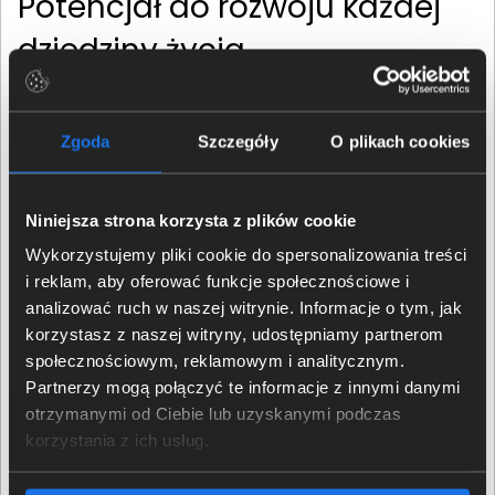
Potencjał do rozwoju każdej
dziedziny życia
Z pomocą sztucznej inteligencji użytkownicy mogą stać
się bardziej kreatywni, produktywni i bezpieczni.
Zgoda
Szczegóły
O plikach cookies
Przeniesienie dotychczasowych trendów, znanych z
chmur obliczeniowych, na komputery PC, zwiększy
prywatność poprzez zmniejszenie zależności od
Niniejsza strona korzysta z plików cookie
drogich centrów danych. Firma Intel udostępnia między
Wykorzystujemy pliki cookie do spersonalizowania treści
innymi oprogramowanie oneAPI i OpenVINO,
i reklam, aby oferować funkcje społecznościowe i
dedykowane stacje robocze i szkolenia, aby
analizować ruch w naszej witrynie. Informacje o tym, jak
deweloperzy mogli lepiej wykorzystać SI. Pozwoli im to
korzystasz z naszej witryny, udostępniamy partnerom
stworzyć oprogramowanie jeszcze lepiej wspierające
społecznościowym, reklamowym i analitycznym.
ich użytkowników w codziennych obowiązkach, ale i nie
Partnerzy mogą połączyć te informacje z innymi danymi
tylko. Trend ten zakorzenia się także w gamingu, co
otrzymanymi od Ciebie lub uzyskanymi podczas
przyniesie nie tylko ulepszenia istniejących już
korzystania z ich usług.
rozwiązań, ale również nowe ekscytujące możliwości.