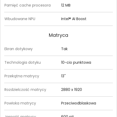
Pamięć cache procesora
12 MB
Wbudowane NPU
Intel® AI Boost
Matryca
Ekran dotykowy
Tak
Technologia dotyku
10-cio punktowa
Przekątna matrycy
13''
Rozdzielczość matrycy
2880 x 1920
Powłoka matrycy
Przeciwodblaskowa
Jasność matrycy
600 nit