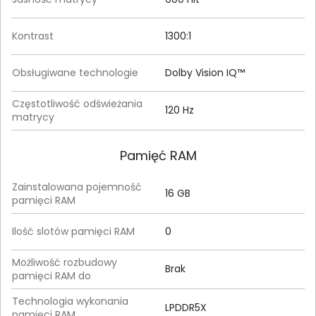
Kontrast
1300:1
Obsługiwane technologie
Dolby Vision IQ™
Częstotliwość odświeżania
120 Hz
matrycy
Pamięć RAM
Zainstalowana pojemność
16 GB
pamięci RAM
Ilość slotów pamięci RAM
0
Możliwość rozbudowy
Brak
pamięci RAM do
Technologia wykonania
LPDDR5X
pamięci RAM