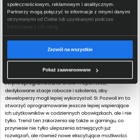
społecznościowym, reklamowym i analitycznym.
Potencjał do rozwoju każdej
Partnerzy mogą połączyć te informacje z innymi danymi
dziedziny życia
otrzymanymi od Ciebie lub uzyskanymi podczas
korzystania z ich usług.
Z pomocą sztucznej inteligencji użytkownicy mogą stać
się bardziej kreatywni, produktywni i bezpieczni.
Zezwól na wszystkie
Przeniesienie dotychczasowych trendów, znanych z
chmur obliczeniowych, na komputery PC, zwiększy
prywatność poprzez zmniejszenie zależności od
Pokaż zaawansowane
drogich centrów danych. Firma Intel udostępnia między
innymi oprogramowanie oneAPI i OpenVINO,
dedykowane stacje robocze i szkolenia, aby
deweloperzy mogli lepiej wykorzystać SI. Pozwoli im to
stworzyć oprogramowanie jeszcze lepiej wspierające
ich użytkowników w codziennych obowiązkach, ale i nie
tylko. Trend ten zakorzenia się także w gamingu, co
przyniesie nie tylko ulepszenia istniejących już
rozwiązań, ale również nowe ekscytujące możliwości.