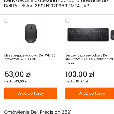
Dedykowane akcesoria i oprogramowanie do
Dell Precision 3591 N102P3591EMEA_VP
Mysz bezprzewodowa Dell WM126
Zestaw bezprzewodowy Dell
optyczna 570-AAMH
KM3322W 580-AKFZ klawiatura
mysz
53,00 zł
103,00 zł
netto: 43,09 zł
netto: 83,74 zł
Włóż do torby
Włóż do torby
Omówienie Dell Precision 3591