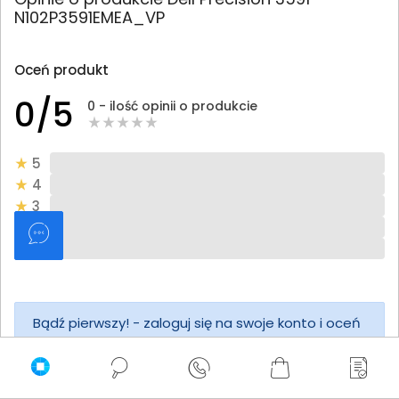
N102P3591EMEA_VP
Oceń produkt
0/5
0 - ilość opinii o produkcie
5
4
3
2
1
Bądź pierwszy! - zaloguj się na swoje konto i oceń
zakupiony produkt.
Twoja ocena: