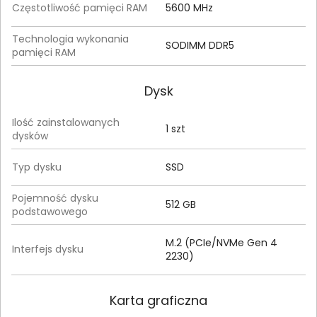
Częstotliwość pamięci RAM
5600 MHz
Technologia wykonania
SODIMM DDR5
pamięci RAM
Dysk
Ilość zainstalowanych
1 szt
dysków
Typ dysku
SSD
Pojemność dysku
512 GB
podstawowego
M.2 (PCIe/NVMe Gen 4
Interfejs dysku
2230)
Karta graficzna