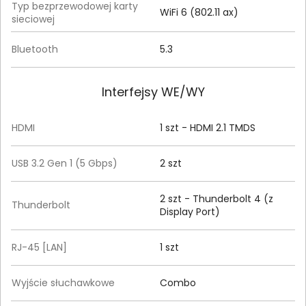
Typ bezprzewodowej karty
WiFi 6 (802.11 ax)
sieciowej
Bluetooth
5.3
Interfejsy WE/WY
HDMI
1 szt - HDMI 2.1 TMDS
USB 3.2 Gen 1 (5 Gbps)
2 szt
2 szt - Thunderbolt 4 (z
Thunderbolt
Display Port)
RJ-45 [LAN]
1 szt
Wyjście słuchawkowe
Combo